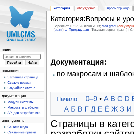
категория
обсуждение
просмотр кода
Категория:Вопросы и ур
Версия от 13:17, 26 июня 2013;
Mad grant
(
обсужден
(
разн.
)
← Предыдущая
| Текущая версия (разн.) | 
Перейти к:
навигация
,
поиск
поиск
Документация:
навигация
по макросам и шабл
Заглавная страница
Свежие правки
Случайная статья
документация
0–9
•
A
B
C
D
Начало
Модули системы
А
Б
В
Г
Д
Е
Ё
Ж
З
И
Макросы и шаблоны
API для разработчика
Страницы в катег
инструменты
Ссылки сюда
разработки сайто
Связанные правки