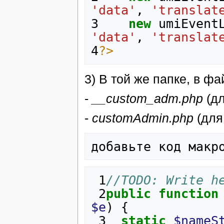
'data'
,
'translat
3
new
umiEvent
'data'
,
'translat
4
?>
3) В той же папке, в фа
-
__custom_adm.php
(дл
-
customAdmin.php
(для
 1
//TODO: Write h
 2
public
function
$e
)
{
 3
static
$nameS