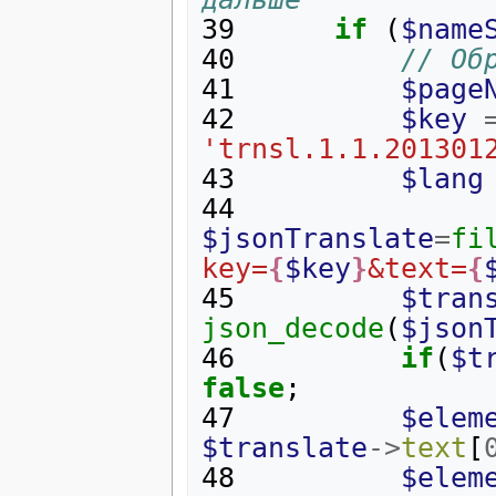
39
if
(
$name
40
// Об
41
$page
42
$key
'trnsl.1.1.201301
43
$lang
44
$jsonTranslate
=
fi
key=
{
$key
}
&text=
{
45
$tran
json_decode
(
$json
46
if
(
$t
false
;
47
$elem
$translate
->
text
[
48
$elem