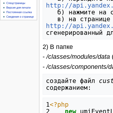
Спецстраницы
http://api.yandex
Версия для печати
   б) нажмите на ссылку "Получить API-ключ

Постоянная ссылка
Сведения о странице
   в) на стр
http://api.yandex
2) В папке
-
/classes/modules/data
-
/classes/components/d
создайте файл 
cus
1
<?php
2
new
umiEvent