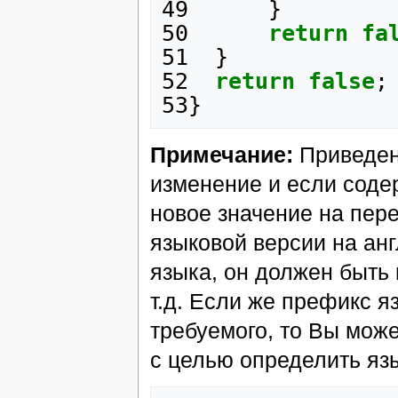
49
}
50
return
fa
51
}
52
return
false
;
53
}
Примечание:
Приведен
изменение и если соде
новое значение на пер
языковой версии на анг
языка, он должен быть 
т.д. Если же префикс я
требуемого, то Вы мож
с целью определить яз