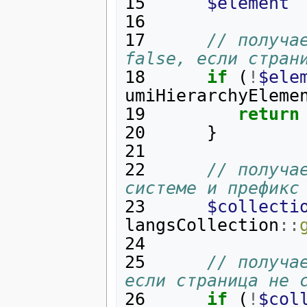
15
$element
16
17
// получа
false, если стран
18
if
(
!
$ele
umiHierarchyEleme
19
return
20
}
21
22
// получа
системе и префикс
23
$collecti
langsCollection
::
24
25
// получа
если страница не 
26
if
(
!
$col