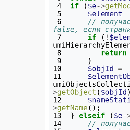
 4
if
(
$e
->
getMo
 5
$element
 6
// получа
false, если стран
 7
if
(
!
$ele
umiHierarchyEleme
 8
return
 9
}
10
$objId
=
11
$elementO
umiObjectsCollect
>
getObject
(
$objId
12
$nameStat
>
getName
();
13
}
elseif
(
$e
-
14
// получа