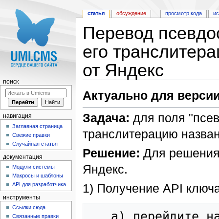
статья
обсуждение
просмотр кода
и
Перевод псевдос
его транслитер
от Яндекс
поиск
Перейти к:
навигация
,
поиск
Актуально для версии
Задача:
для поля "псев
навигация
Заглавная страница
транслитерацию назван
Свежие правки
Случайная статья
Решение:
Для решения 
документация
Яндекс.
Модули системы
Макросы и шаблоны
API для разработчика
1) Получение API ключа
инструменты
Ссылки сюда
Связанные правки