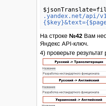
$jsonTranslate=fi
.yandex.net/api/v
{$key}&text={$pag
На строке
№42
Вам нео
Яндекс API-ключ.
4) проверьте результат