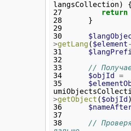
langsCollection
)
27
return
28
}
29
30
$langObje
>
getLang
(
$element
31
$langPref
32
33
// Получа
34
$objId
=
35
$elementO
umiObjectsCollect
>
getObject
(
$objId
36
$nameAfte
37
38
// Провер
дальше