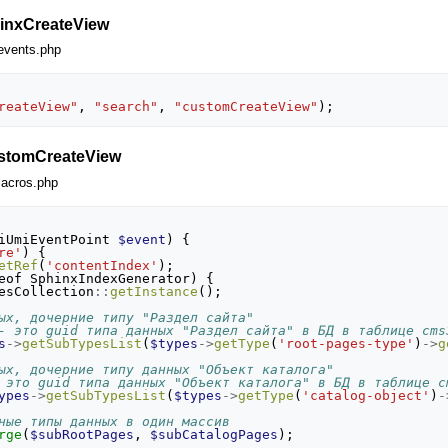
inxCreateView
events.php
reateView"
,
"search"
,
"customCreateView"
);
stomCreateView
acros.php
iUmiEventPoint
$event
)
{
re'
)
{
etRef
(
'contentIndex'
);
eof
SphinxIndexGenerator
)
{
esCollection
::
getInstance
();
ых, дочерние типу "Раздел сайта"
- это guid типа данных "Раздел сайта" в БД в таблице cms
s
->
getSubTypesList
(
$types
->
getType
(
'root-pages-type'
)
->
g
ых, дочерние типу данных "Объект каталога"
 это guid типа данных "Объект каталога" в БД в таблице c
ypes
->
getSubTypesList
(
$types
->
getType
(
'catalog-object'
)
-
ные типы данных в один массив
rge
(
$subRootPages
,
$subCatalogPages
);