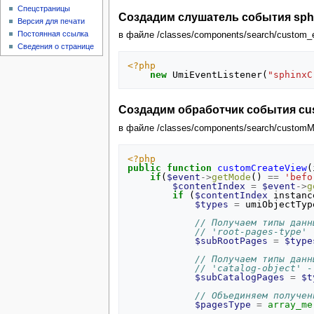
Спецстраницы
Создадим слушатель события sph
Версия для печати
Постоянная ссылка
в файле /classes/components/search/custom_
Сведения о странице
<?php
new
UmiEventListener
(
"sphinxC
Создадим обработчик события cu
в файле /classes/components/search/customM
<?php
public
function
customCreateView
(
if
(
$event
->
getMode
()
==
'befo
$contentIndex
=
$event
->
g
if
(
$contentIndex
instanc
$types
=
umiObjectTyp
// Получаем типы данн
// 'root-pages-type' 
$subRootPages
=
$type
// Получаем типы данн
// 'catalog-object' -
$subCatalogPages
=
$t
// Объединяем получен
$pagesType
=
array_me