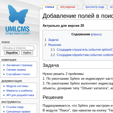
статья
обсуждение
просмотр кода
и
Добавление полей в поис
Перейти к:
навигация
,
поиск
Актуально для версии 20
Содержание
[
убрать
]
1
Задача
поиск
2
Решение
2.1
Создадим слушатель события sphinxC
2.2
Создадим обработчик события custom
навигация
Задача
Заглавная страница
Свежие правки
Нужно решить 2 проблемы:
Случайная статья
1. По умолчанию Sphinx не индексирует каст
документация
2. По умолчанию Sphinx выполняет индексац
Модули системы
объекты, дочерние типу "Объект каталога", и
Макросы и шаблоны
API для разработчика
Решение
инструменты
Подразумевается, что Sphinx уже настроен 
Ссылки сюда
В модуле "Поиск", при нажатии на кнопку "Г
Связанные правки