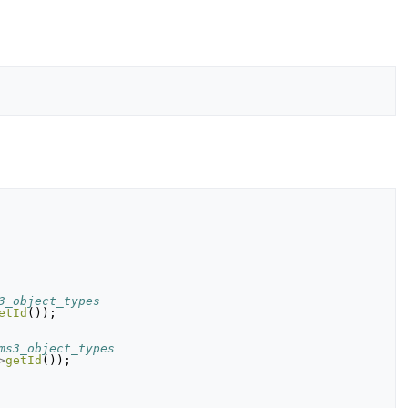
3_object_types
etId
());
ms3_object_types
>
getId
());