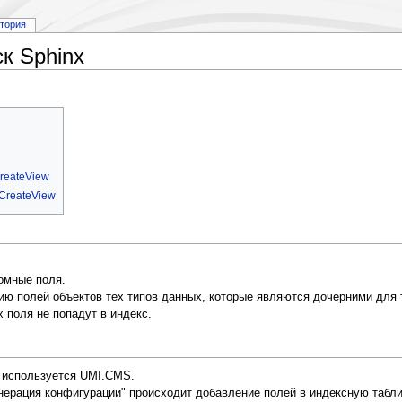
стория
к Sphinx
reateView
CreateView
омные поля.
ию полей объектов тех типов данных, которые являются дочерними для т
х поля не попадут в индекс.
и используется UMI.CMS.
енерация конфигурации" происходит добавление полей в индексную таблиц