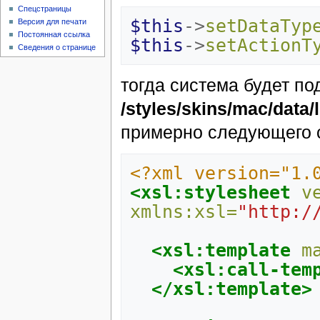
Спецстраницы
$this
->
setDataTyp
Версия для печати
Постоянная ссылка
$this
->
setActionT
Сведения о странице
тогда система будет п
/styles/skins/mac/data/
примерно следующего 
<?xml version="1.
<xsl:stylesheet
v
xmlns:xsl=
"http:/
<xsl:template
m
<xsl:call-tem
</xsl:template>