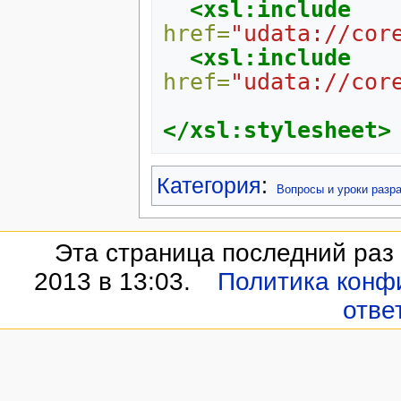
<xsl:include
href=
"udata://cor
<xsl:include
href=
"udata://cor
</xsl:stylesheet>
Категория
:
Вопросы и уроки разр
Эта страница последний раз
2013 в 13:03.
Политика конф
отве