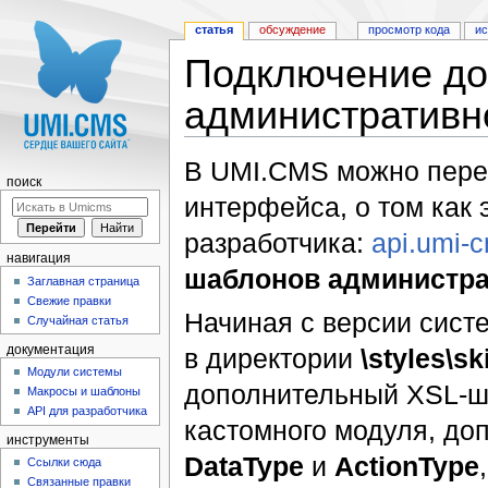
статья
обсуждение
просмотр кода
и
Подключение до
административн
Перейти к:
навигация
,
поиск
В UMI.CMS можно пере
поиск
интерфейса, о том как 
разработчика:
api.umi-c
навигация
шаблонов администра
Заглавная страница
Свежие правки
Начиная с версии систе
Случайная статья
в директории
\styles\s
документация
Модули системы
дополнительный XSL-ш
Макросы и шаблоны
API для разработчика
кастомного модуля, до
инструменты
DataType
и
ActionType
Ссылки сюда
Связанные правки