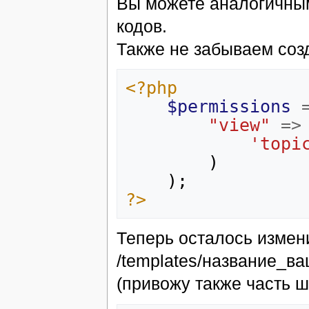
Вы можете аналогичным
кодов.
Также не забываем созд
<?php
$permissions
"view"
=>
'topi
)
);
?>
Теперь осталось измен
/templates/название_ва
(привожу также часть 