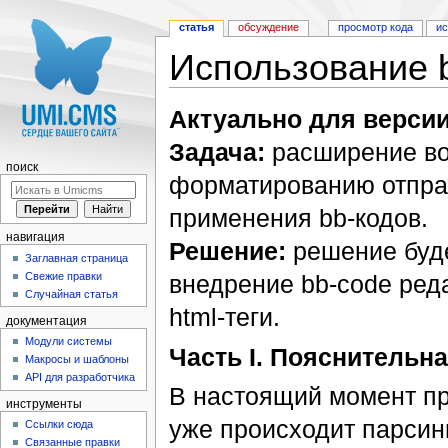
статья
обсуждение
просмотр кода
и
Использование 
Перейти к:
навигация
,
поиск
Актуально для версии
Задача:
расширение во
поиск
форматированию отпра
применения bb-кодов.
навигация
Решение:
решение буде
Заглавная страница
Свежие правки
внедрение bb-code реда
Случайная статья
html-теги.
документация
Модули системы
Часть I. Пояснительн
Макросы и шаблоны
API для разработчика
В настоящий момент пр
инструменты
уже происходит парсинг 
Ссылки сюда
Связанные правки