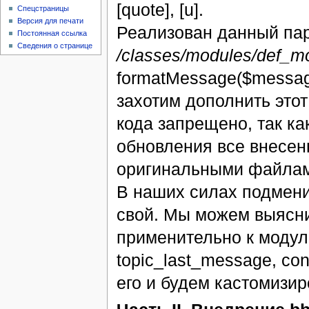
[quote], [u].
Спецстраницы
Версия для печати
Реализован данный пар
Постоянная ссылка
Сведения о странице
/classes/modules/def_m
formatMessage($message
захотим дополнить этот
кода запрещено, так ка
обновления все внесен
оригинальными файлам
В наших силах подмен
свой. Мы можем выясни
применительно к модулю
topic_last_message, co
его и будем кастомизиро