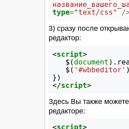
название_вашего_ш
type
=
"text/css"
/
3) сразу после открыв
редактор:
<
script
>
$
(
document
).
re
$
(
'#wbbeditor'
})
</
script
>
Здесь Вы также можете
редакторе:
<
script
>