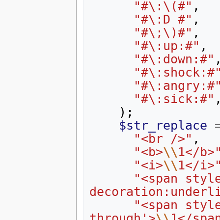
"#\:\(#"
,
"#\:D #"
,
"#\;\)#"
,
"#\:up:#"
,
"#\:down:#"
"#\:shock:#
"#\:angry:#
"#\:sick:#"
);
$str_replace
"<br />"
,
"<b>
\\
1</b>
"<i>
\\
1</i>
"<span styl
decoration:underl
"<span styl
through'>
\\
1</spa