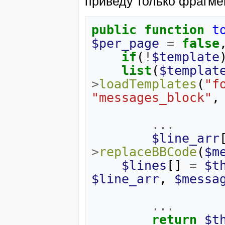
приведу только фрагме
public
function
t
$per_page
=
false
if
(
!
$template
list
(
$templat
>
loadTemplates
(
"f
"messages_block"
,
...
$line_arr
>
replaceBBCode
(
$m
$lines
[]
=
$t
$line_arr
,
$messa
...
return
$t