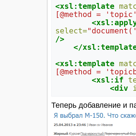
<xsl:template
mat
[@method = 'topic
<xsl:appl
select=
"document(
/>
</xsl:templat
<xsl:template
mat
[@method = 'topic
<xsl:if
t
<div
Теперь добавление и па