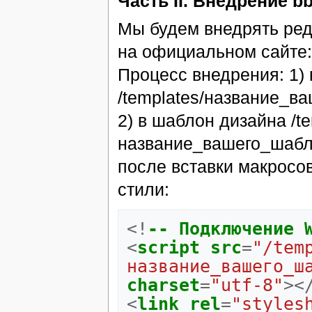
Часть II. Внедрение b
Мы будем внедрять ред
на официальном сайте
Процесс внедрения: 1) 
/templates/название_в
2) в шаблон дизайна /te
название_вашего_шаблон
после вставки макросо
стили:
<!
--
Подключение
<
script
src
=
"/tem
название_вашего_ш
charset
=
"utf-8"
><
<
link
rel
=
"styles