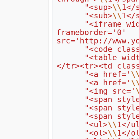
"<sup>
\\
1</
"<sub>
\\
1</
"<iframe wid
frameborder='0' 
src='http://www.y
"<code clas
"<table wid
</tr><tr><td clas
"<a href='
\
"<a href='
\
"<img src='
"<span styl
"<span styl
"<span styl
"<ul>
\\
1</u
"<ol>
\\
1</o