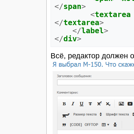
</
span
>
<
textarea
</
textarea
>
</
label
>
</
div
>
Всё, редактор должен о