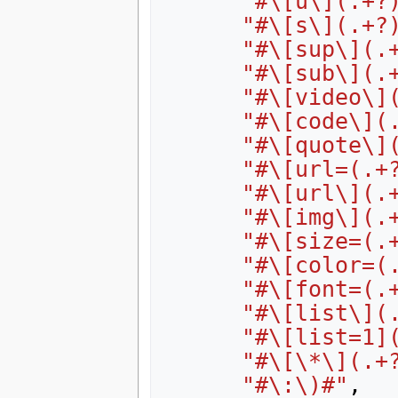
"#\[u\](.+?
"#\[s\](.+?
"#\[sup\](.
"#\[sub\](.
"#\[video\]
"#\[code\](
"#\[quote\]
"#\[url=(.+
"#\[url\](.
"#\[img\](.
"#\[size=(.
"#\[color=(
"#\[font=(.
"#\[list\](
"#\[list=1]
"#\[\*\](.+
"#\:\)#"
,