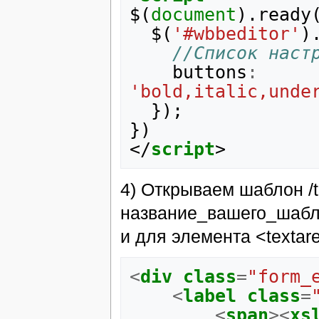
$
(
document
).
ready
$
(
'#wbbeditor'
)
//Список наст
buttons
:
'bold,italic,unde
});
})
</
script
>
4) Открываем шаблон /t
название_вашего_шабло
и для элемента <textar
<
div
class
=
"form_
<
label
class
=
<
span
><
xs