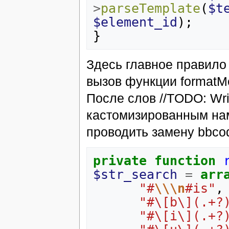
>
parseTemplate
(
$t
$element_id
);
}
Здесь главное правило з
вызов функции formatM
После слов //TODO: Wri
кастомизированным нам
проводить замену bbcod
private
function
$str_search
=
arr
"#
\\\n
#is"
,
"#\[b\](.+?
"#\[i\](.+?