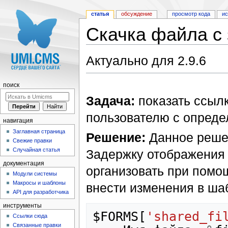
статья
обсуждение
просмотр кода
и
Скачка файла с 
Перейти к:
навигация
,
поиск
Актуально для 2.9.6
поиск
Задача:
показать ссылк
пользователю с опреде
навигация
Заглавная страница
Решение:
Данное реше
Свежие правки
Случайная статья
Задержку отображения
документация
организовать при помощи
Модули системы
Макросы и шаблоны
внести изменения в шабл
API для разработчика
инструменты
$FORMS
[
'shared_fi
Ссылки сюда
Связанные правки