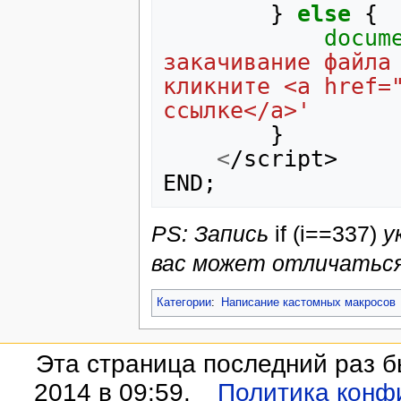
}
else
{
docum
закачивание файла 
кликните <a href="
ссылке</a>'
}
<
/script> 
END
;
PS: Запись
if (i==337)
ук
вас может отличаться
Категории
:
Написание кастомных макросов
Эта страница последний раз б
2014 в 09:59.
Политика конф