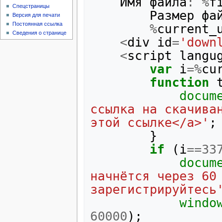
Имя
файла
:
%
f
Спецстраницы
Размер
фа
Версия для печати
Постоянная ссылка
%
current_
Сведения о странице
<
div
id
=
'down
<
script
langu
var
i
=%
cu
function
docum
ссылка на скачиван
этой ссылке</a>'
;
}
if
(
i
==
33
docum
начнётся через 60 
зарегистрируйтесь
windo
60000
);