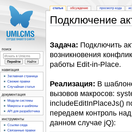
статья
обсуждение
просмотр кода
и
Подключение ак
Перейти к:
навигация
,
поиск
Задача:
Подключить акт
поиск
возникновения конфлик
работы Edit-in-Place.
навигация
Заглавная страница
Свежие правки
Реализация:
В шаблоне
Случайная статья
вызовов макросов: syst
документация
Модули системы
includeEditInPlaceJs()
Макросы и шаблоны
передаем контроль над
API для разработчика
инструменты
данном случае jQ):
Ссылки сюда
Связанные правки