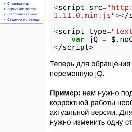
Спецстраницы
<
script
src
=
"http
Версия для печати
1.11.0.min.js"
><
/
Постоянная ссылка
Сведения о странице
<
script
type
=
"tex
var
jQ
=
$
.
no
<
/script>
Теперь для обращения 
переменную jQ.
Пример:
нам нужно под
корректной работы нео
актуальной версии. Для 
нужно изменить одну ст