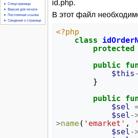
id.php.
Спецстраницы
Версия для печати
В этот файл необходим
Постоянная ссылка
Сведения о странице
<?php
class
idOrder
protected
public
fu
$this
}
public
fu
$sel
$sel
-
>
name
(
'emarket'
,
$sel
-