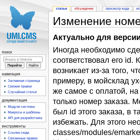
статья
обсуждение
просмотр кода
и
Изменение номер
Перейти к:
навигация
,
поиск
Актуально для версии 
Иногда необходимо сдел
поиск
соответствовал его id.
возникает из-за того, чт
навигация
примеру, в мойсклад ухо
Заглавная страница
Свежие правки
же самое с оплатой, на
Случайная статья
только номер заказа. М
документация
Модули системы
был id этого заказа, в
Макросы и шаблоны
API для разработчика
избежать. Для этого н
инструменты
classes/modules/emarke
Ссылки сюда
Связанные правки