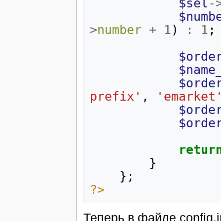
$sel
-
$numb
>
number
+
1
)
:
1
;
$orde
$name
$orde
prefix'
,
'emarket
$orde
$orde
retur
}
};
?>
Теперь в файле config.i