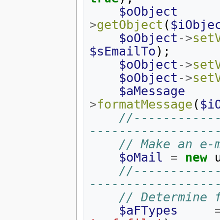
$oObject
>
getObject
(
$iObje
$oObject
->
set
$sEmailTo
);
$oObject
->
set
$oObject
->
set
$aMessage
>
formatMessage
(
$i
//-----------
-----------------
// Make an e-
$oMail
=
new
//-----------
-----------------
// Determine 
$aFTypes