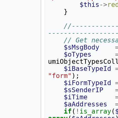
$this
->
re
}
//-----------
-----------------
// Get necess
$sMsgBody
$oTypes
umiObjectTypesCol
$iBaseTypeId
"form"
);
$iFormTypeId
$sSenderIP
$iTime
$aAddresses
if
(
!
is_array
(