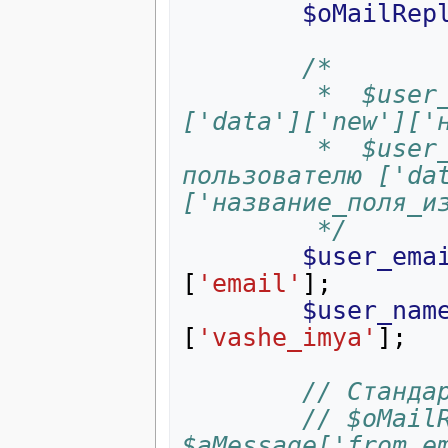
$oMailRep
/*
         *  $user_email - Email пользователя. 
['data']['new']['
         *  $user_name - Вежливое обращение к 
пользователю ['da
['название_поля_и
         */
$user_ema
[
'email'
];
$user_nam
[
'vashe_imya'
];
// Станда
// $oMailR
$aMessage['from_em