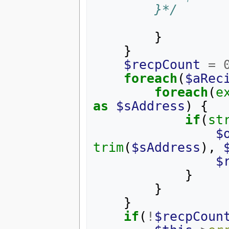
        }*/
}
}
$recpCount
=
foreach
(
$aRec
foreach
(
e
as
$sAddress
)
{
if
(
st
$
trim
(
$sAddress
),
$
}
}
}
if
(
!
$recpCoun