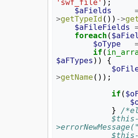
'swf_file'
);
$aFields
>
getTypeId
())
->
ge
$aFileFields
foreach
(
$aFie
$oType
if
(
in_arr
$aFTypes
))
{
$oFil
>
getName
());
if
(
$o
$
}
/*e
            $this-
>errorNewMessage(
         