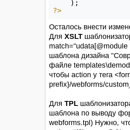
);
?>
Осталось внести измен
Для
XSLT
шаблонизатор
match="udata[@module =
шаблона дизайна "Совр
файле templates\demodi
чтобы action у тега <for
prefix}/webforms/custom
Для
TPL
шаблонизатора:
шаблона по выводу фор
webforms.tpl) Нужно, чт