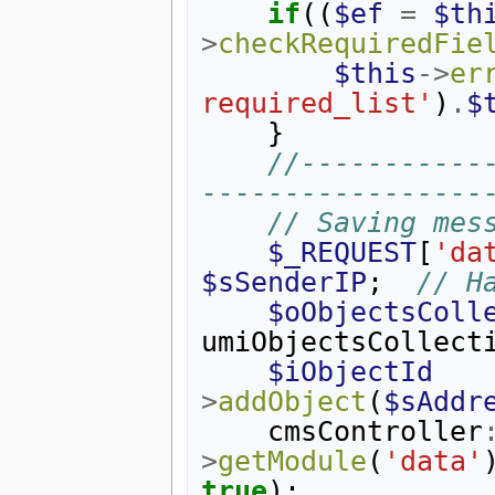
if
((
$ef
=
$th
>
checkRequiredFie
$this
->
er
required_list'
)
.
$
}
//-----------
-----------------
// Saving mes
$_REQUEST
[
'da
$sSenderIP
;
// H
$oObjectsColl
umiObjectsCollect
$iObjectId
>
addObject
(
$sAddr
cmsController
>
getModule
(
'data'
true
);