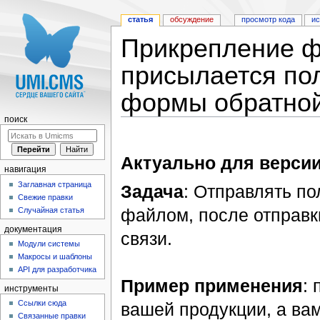
статья
обсуждение
просмотр кода
и
Прикрепление фа
присылается пол
формы обратной
поиск
Перейти к:
навигация
,
поиск
Актуально для версии
навигация
Заглавная страница
Задача
: Отправлять п
Свежие правки
файлом, после отправк
Случайная статья
документация
связи.
Модули системы
Макросы и шаблоны
API для разработчика
Пример применения
:
инструменты
Ссылки сюда
вашей продукции, а вам
Связанные правки