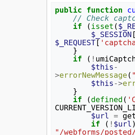
public
function
c
// Check capt
if
(
isset
(
$_R
$_SESSION
$_REQUEST
[
'captch
}
if
(
!
umiCaptc
$this
-
>
errorNewMessage
(
$this
->
er
}
if
(
defined
(
'
CURRENT_VERSION_L
$url
=
ge
if
(
!
$url
"/webforms/posted