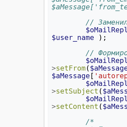
$aMessage['from_t
// Замени
$oMailRep
$user_name
);
// Формир
$oMailRep
>
setFrom
(
$aMessag
$aMessage
[
'autore
$oMailRep
>
setSubject
(
$aMes
$oMailRep
>
setContent
(
$aMes
/*