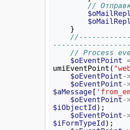
// Отправ
$oMailRep
$oMailRep
}
//-----------
-----------------
// Process ev
$oEventPoint
umiEventPoint
(
"we
$oEventPoint
-
$oEventPoint
-
$aMessage
[
'from_e
$oEventPoint
-
$iObjectId
);
$oEventPoint
-
$iFormTypeId
);