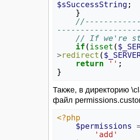
$sSuccessString
;
}
//-----------
-----------------
// If we're s
if
(
isset
(
$_SE
>
redirect
(
$_SERVE
return
''
;
}
Также, в директорию \c
файл permissions.cust
<?php
$permissions
'add'