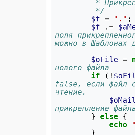
         * П
         */
$f
=
"."
;
$f
.=
$aM
поля прикрепленног
можно в Шаблонах 
$oFile
=
нового файла
if
(
!
$oFi
false, если файл с
чтение.
$oMai
прикрепление файл
}
else
{
echo
}