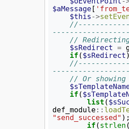
$oEventPoint
-
$aMessage
[
'from_t
$this
->
setEve
//-----------
-----------------
// Redirectin
$sRedirect
=
if
(
$sRedirect
//-----------
-----------------
// Or showing
$sTemplateNam
if
(
$sTemplate
list
(
$sSu
def_module
::
loadT
"send_successed"
)
if
(
strlen