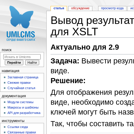
статья
обсуждение
просмотр кода
и
Вывод результат
для XSLT
Перейти к:
навигация
,
поиск
Актуально для 2.9
поиск
Задача:
Вывести резуль
виде.
навигация
Заглавная страница
Решение:
Свежие правки
Случайная статья
Для отображения резул
документация
виде, необходимо созда
Модули системы
Макросы и шаблоны
ключей могут быть назв
API для разработчика
инструменты
Так, чтобы составить та
Ссылки сюда
Связанные правки