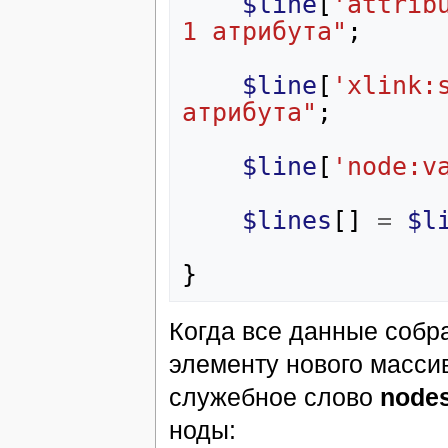
$line
[
'attrib
1 атрибута"
;
$line
[
'xlink:
атрибута"
;
$line
[
'node:v
$lines
[]
=
$l
}
Когда все данные собр
элементу нового массив
служебное слово
node
ноды: