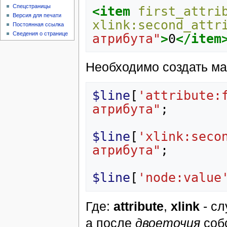
Спецстраницы
<item
first_attri
Версия для печати
xlink:second_attr
Постоянная ссылка
Сведения о странице
атрибута"
>
0
</item
Необходимо создать ма
$line
[
'attribute:
атрибута"
;
$line
[
'xlink:seco
атрибута"
;
$line
[
'node:value
Где:
attribute
,
xlink
- сл
а после
двоеточия
соб