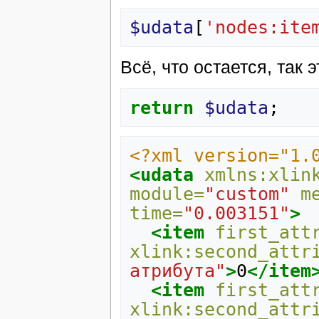
$udata
[
'nodes:ite
Всё, что остается, так
return
$udata
;
<?xml version="1.
<udata
xmlns:xlin
module=
"custom"
m
time=
"0.003151"
>
<item
first_att
xlink:second_attr
атрибута"
>
0
</item
<item
first_att
xlink:second_attr