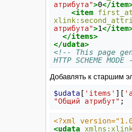
атрибута"
>
0
</item
<item
first_a
xlink:second_attr
атрибута"
>
1
</item
</items>
</udata>
<!-- This page gen
HTTP SCHEME MODE 
Добавлять к старшим э
$udata
[
'items'
][
'
"Общий атрибут"
;
<?xml version="1.
<udata
xmlns:xlin