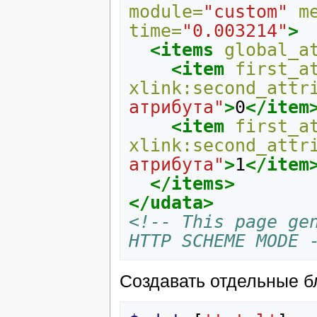
module=
"custom"
m
time=
"0.003214"
>
<items
global_a
<item
first_a
xlink:second_attr
атрибута"
>
0
</item
<item
first_a
xlink:second_attr
атрибута"
>
1
</item
</items>
</udata>
<!-- This page gen
HTTP SCHEME MODE 
Создавать отдельные б