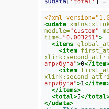
$udata
[
'total'
]
=
<?xml version="1.
<udata
xmlns:xlin
module=
"custom"
m
time=
"0.003251"
>
<items
global_a
<item
first_a
xlink:second_attr
атрибута"
>
0
</item
<item
first_a
xlink:second_attr
атрибута"
>
1
</item
</items>
<total>
5
</total
</udata>