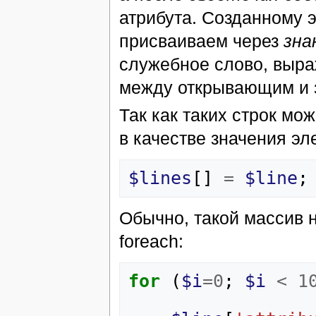
атрибута. Созданному 
присваиваем через
зна
служебное слово, выра
между открывающим и 
Так как таких строк мо
в качестве значения эл
$lines
[]
=
$line
;
Обычно, такой массив 
foreach:
for
(
$i
=
0
;
$i
<
1