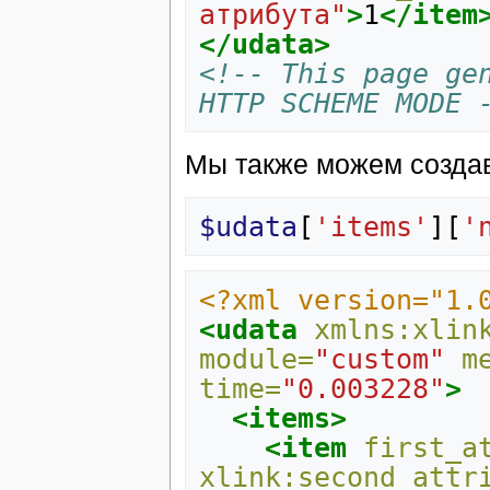
атрибута"
>
1
</item
</udata>
<!-- This page gen
HTTP SCHEME MODE 
Мы также можем создав
$udata
[
'items'
][
'
<?xml version="1.
<udata
xmlns:xlin
module=
"custom"
m
time=
"0.003228"
>
<items>
<item
first_a
xlink:second_attr