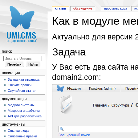
статья
обсуждение
просмотр кода
и
Как в модуле ме
Перейти к:
навигация
,
поиск
Актуально для версии 2
Задача
поиск
У Вас есть два сайта н
навигация
domain2.com:
Заглавная страница
Свежие правки
Случайная статья
документация
Модули системы
Макросы и шаблоны
API для разработчика
инструменты
Ссылки сюда
Связанные правки