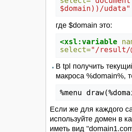
select=
"document
$domain))/udata"
где $domain это:
<xsl:variable
na
select=
"/result/
В tpl получить текущ
макроса %domain%, то
Если же для каждого са
используйте домен в ка
иметь вид "domain1.com