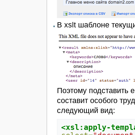
В xslt шаблоне текущи
Поэтому подставить е
составит особого тру
следующий вид:
<xsl:apply-templ