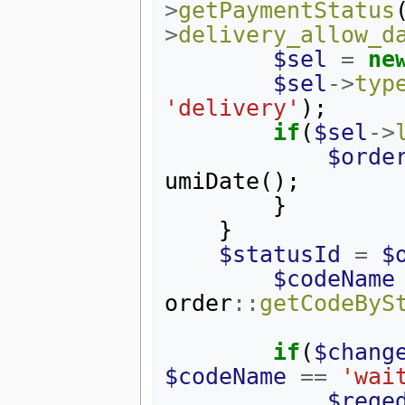
>
getPaymentStatus
>
delivery_allow_d
$sel
=
ne
$sel
->
typ
'delivery'
);
if
(
$sel
->
$orde
umiDate
();
}
}
$statusId
=
$
$codeName
order
::
getCodeByS
if
(
$chang
$codeName
==
'wai
$rege