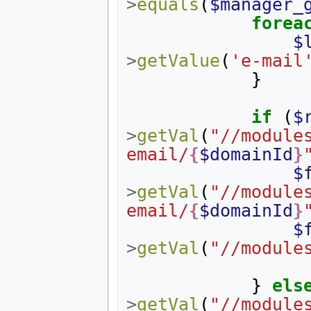
>
equals
(
$manager_
forea
$
>
getValue
(
'e-mail
}
if
(
$
>
getVal
(
"//module
email/
{
$domainId
}
$
>
getVal
(
"//module
email/
{
$domainId
}
$
>
getVal
(
"//module
}
els
>
getVal
(
"//module