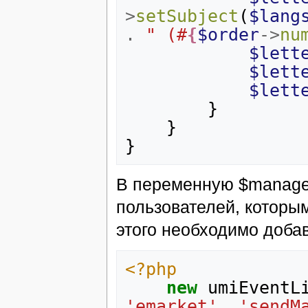
>
setSubject
(
$lang
.
" (#
{
$order
->
nu
$lett
$lett
$lett
}
}
}
В переменную $manager
пользователей, которы
этого необходимо доба
<?php
new
umiEventL
'emarket'
,
'sendM