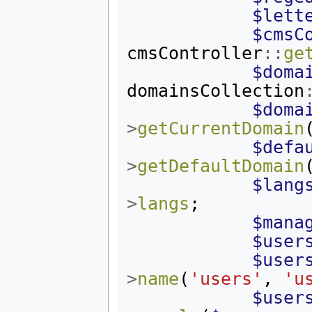
$lett
$cmsC
cmsController
::
ge
$doma
domainsCollection
$doma
>
getCurrentDomain
$defa
>
getDefaultDomain
$lang
>
langs
;
$mana
$user
$user
>
name
(
'users'
,
'u
$user