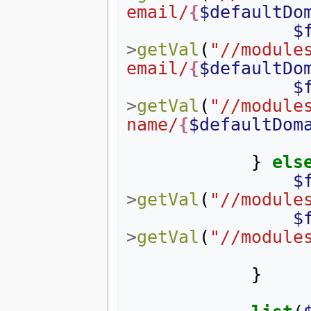
email/
{
$defaultDo
$
>
getVal
(
"//module
email/
{
$defaultDo
$
>
getVal
(
"//module
name/
{
$defaultDom
}
els
$
>
getVal
(
"//module
$
>
getVal
(
"//module
}