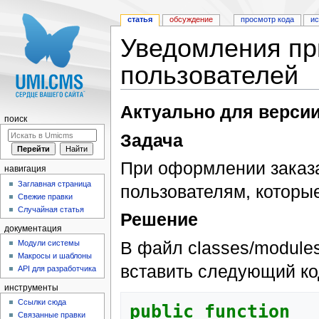
статья
обсуждение
просмотр кода
и
Уведомления пр
пользователей
Перейти к:
навигация
,
поиск
Актуально для версии 
поиск
Задача
При оформлении заказ
навигация
Заглавная страница
пользователям, которы
Свежие правки
Случайная статья
Решение
документация
В файл classes/module
Модули системы
Макросы и шаблоны
вставить следующий ко
API для разработчика
инструменты
Ссылки сюда
public
function
Связанные правки