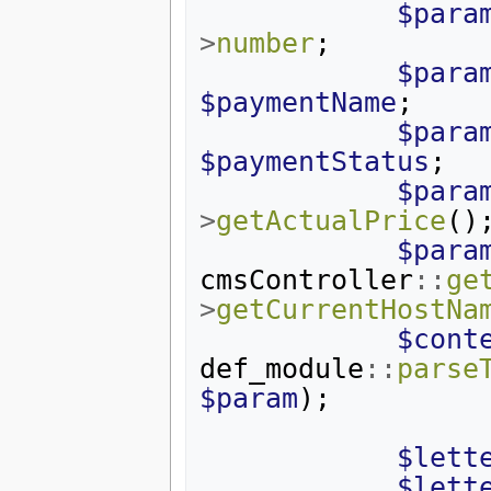
$para
>
number
;
$para
$paymentName
;
$para
$paymentStatus
;
$para
>
getActualPrice
()
$para
cmsController
::
ge
>
getCurrentHostNa
$cont
def_module
::
parse
$param
);
$lett
$lett