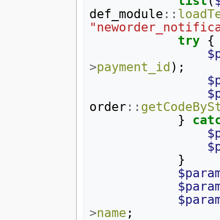
list
(
def_module
::
loadT
"neworder_notific
try
{
$
>
payment_id
);
$
$
order
::
getCodeByS
}
cat
$
$
}
$para
$para
$para
>
name
;