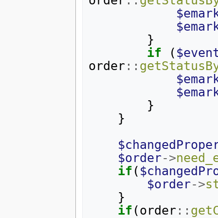
order
::
getStatusB
$emar
$emar
}
if
(
$even
order
::
getStatusB
$emar
$emar
}
}
$changedPrope
$order
->
need_
if
(
$changedPr
$order
->
s
}
if
(
order
::
get