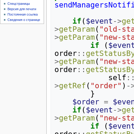
sendManagersNotif
Спецстраницы
Версия для печати
Постоянная ссылка
if
(
$event
->
ge
Сведения о странице
>
getParam
(
"old-st
>
getParam
(
"new-st
if
(
$even
order
::
getStatusB
>
getParam
(
"new-st
order
::
getStatusB
self
:
>
getRef
(
"order"
)
-
}
$order
=
$eve
if
(
$event
->
ge
>
getParam
(
"new-st
if
(
$even