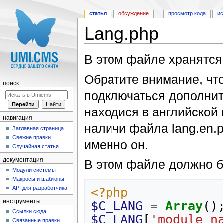
статья
обсуждение
просмотр кода
и
Lang.php
Перейти к:
навигация
,
поиск
В этом файле хранятся
Обратите внимание, что
поиск
подключаться дополни
находися в английской в
навигация
наличи файла lang.en.p
Заглавная страница
Свежие правки
именно он.
Случайная статья
документация
В этом файле должно 
Модули системы
Макросы и шаблоны
API для разработчика
<?php
инструменты
$C_LANG
=
Array
()
Ссылки сюда
$C_LANG
[
'module_n
Связанные правки