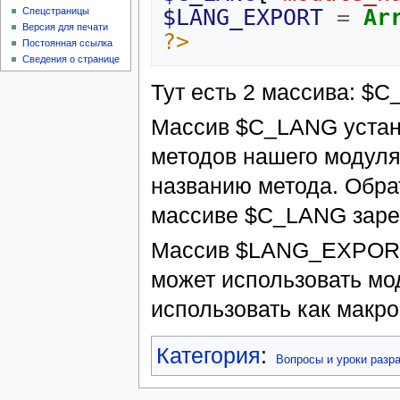
$LANG_EXPORT
=
Ar
Спецстраницы
Версия для печати
?>
Постоянная ссылка
Сведения о странице
Тут есть 2 массива: 
Массив $C_LANG устана
методов нашего модуля
названию метода. Обра
массиве $C_LANG зарез
Массив $LANG_EXPORT 
может использовать мо
использовать как макрос
Категория
:
Вопросы и уроки разр