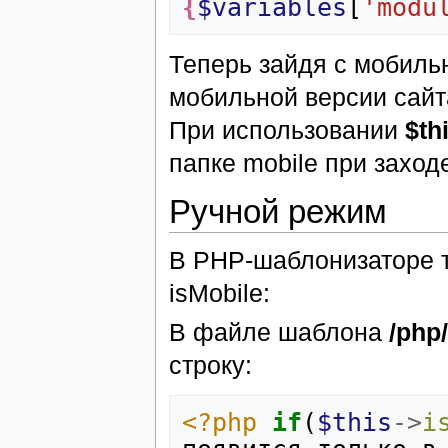
{
$variables
[
'modu
Теперь зайдя с мобиль
мобильной версии сайт
При использовании
$th
папке mobile при заход
Ручной режим
В PHP-шаблонизаторе 
isMobile:
В файле шаблона
/php
строку:
<?php
if
(
$this
->
i