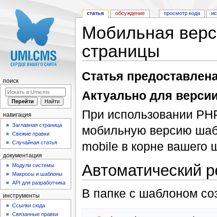
статья
обсуждение
просмотр кода
и
Мобильная верс
страницы
Перейти к:
навигация
,
поиск
Статья предоставлен
поиск
Актуально для версии
При использовании PH
навигация
Заглавная страница
мобильную версию шабл
Свежие правки
Случайная статья
mobile в корне вашего 
документация
Автоматический 
Модули системы
Макросы и шаблоны
API для разработчика
В папке с шаблоном с
инструменты
Ссылки сюда
Связанные правки