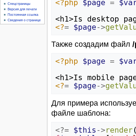
<?php
$page
=
$va
Спецстраницы
Версия для печати
Постоянная ссылка
<h1>Is desktop pa
Сведения о странице
<?
=
$page
->
getVal
Также создадим файл
/
<?php
$page
=
$va
<h1>Is mobile pag
<?
=
$page
->
getVal
Для примера используе
файле шаблона:
<?=
$this
->
render