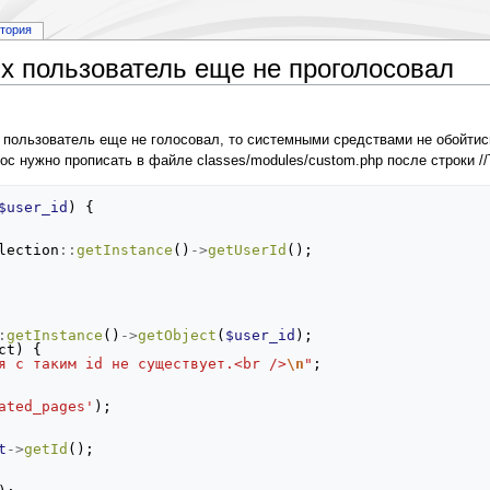
стория
ых пользователь еще не проголосовал
 пользователь еще не голосовал, то системными средствами не обойтис
 нужно прописать в файле classes/modules/custom.php после строки //
$user_id
)
{
lection
::
getInstance
()
->
getUserId
();
:
getInstance
()
->
getObject
(
$user_id
);
ct
)
{
я с таким id не существует.<br />
\n
"
;
ated_pages'
);
t
->
getId
();