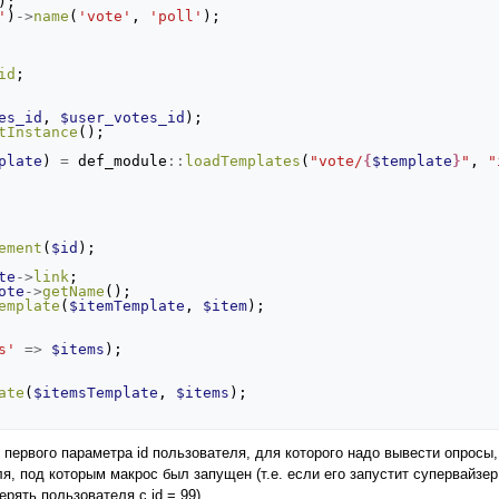
);
'
)
->
name
(
'vote'
,
'poll'
);
id
;
es_id
,
$user_votes_id
);
tInstance
();
plate
)
=
def_module
::
loadTemplates
(
"vote/
{
$template
}
"
,
"
ement
(
$id
);
te
->
link
;
ote
->
getName
();
emplate
(
$itemTemplate
,
$item
);
s'
=>
$items
);
ate
(
$itemsTemplate
,
$items
);
ервого параметра id пользователя, для которого надо вывести опросы, в
, под которым макрос был запущен (т.е. если его запустит супервайзер 
ерять пользователя с id = 99).