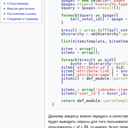
$pages
=
new
selector
(
'pages'
Спецстраницы
$pages
->
types
(
'hierarchy-type
$query
=
$pages
->
result
();
Версия для печати
Постоянная ссылка
foreach
(
$query
as
$page
){
$all_votes_id
[]
=
$page
->
Сведения о странице
}
$result
=
array_diff
(
$all_vot
$hierarchy
=
umiHierarchy
::
ge
list
(
$itemsTemplate
,
$itemTem
$item
=
array
();
$items
=
array
();
foreach
(
$result
as
$id
){
$vote
=
$hierarchy
->
getEl
$item
[
'attribute:id'
]
=
$id
;
$item
[
'attribute:link'
]
=
$vo
$item
[
'attribute:name'
]
=
$v
$items
[]
=
def_module
::
parseT
}
$items
=
array
(
'subnodes:item
$items
[
'user_id'
]
=
$user_id
;
return
def_module
::
parseTempl
}
Данному макросу можно передать в качестве п
будет выводить опросы для того пользователя
пользователь с id = 99, то макрос будет пров