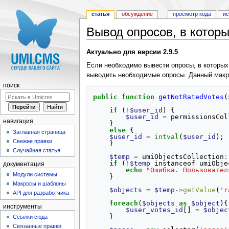
статья
обсуждение
просмотр кода
и
Вывод опросов, в котор
Перейти к:
навигация
,
поиск
Актуально для версии 2.9.5
Если необходимо вывести опросы, в которых
выводить необходимые опросы. Данный макрос
поиск
public
function
getNotRatedVotes
(
if
(
!
$user_id
)
{
$user_id
=
permissionsCol
навигация
}
else
{
Заглавная страница
$user_id
=
intval
(
$user_id
);
Свежие правки
}
Случайная статья
$temp
=
umiObjectsCollection
:
if
(
!
$temp
instanceof
umiObje
документация
echo
"Ошибка. Пользовател
Модули системы
}
Макросы и шаблоны
$objects
=
$temp
->
getValue
(
'r
API для разработчика
foreach
(
$objects
as
$object
){
инструменты
$user_votes_id
[]
=
$objec
}
Ссылки сюда
Связанные правки