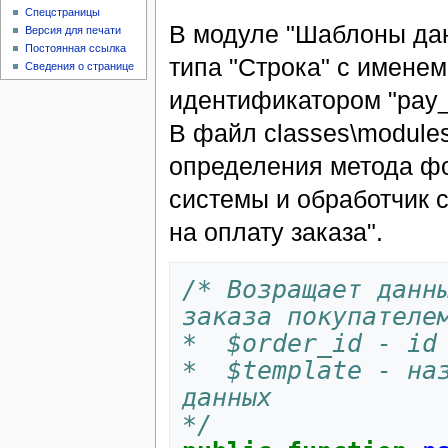
Спецстраницы
В модуле "Шаблоны дан
Версия для печати
Постоянная ссылка
типа "Строка" с именем
Сведения о странице
идентификатором "pay_o
В файл classes\module
определения метода ф
системы и обработчик 
на оплату заказа".
/* Возращает данны
заказа покупателе
*  $order_id - id
*  $template - наз
данных
*/