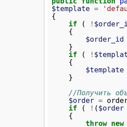
public
function
p
$template
=
'defa
{
if
(
!
$order_
{
$order_id
}
if
(
!
$templa
{
$template
}
//Получить об
$order
=
orde
if
(
!
(
$order
{
throw
new