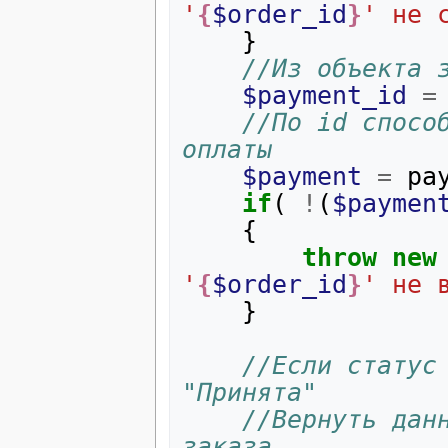
'
{
$order_id
}
' не 
}
//Из объекта 
$payment_id
=
//По id способ
оплаты
$payment
=
pa
if
(
!
(
$paymen
{
throw
new
'
{
$order_id
}
' не 
}
//Если статус 
"Принята"
//Вернуть данн
заказа