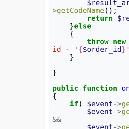
$result_a
>
getCodeName
();
return
$r
}
else
{
throw
new
id - '
{
$order_id
}
}
}
public
function
o
{
if
(
$event
->
g
$event
->
g
&&
$event
->
g