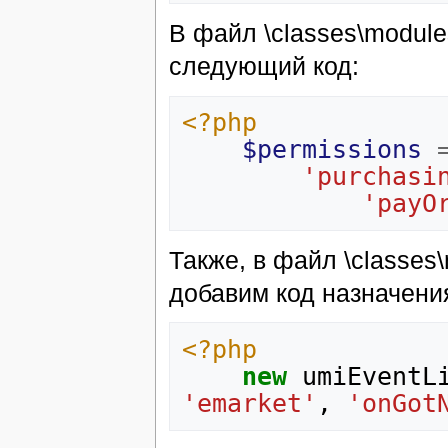
В файл \classes\module
следующий код:
<?php
$permissions
'purchasi
'payO
Также, в файл \classes
добавим код назначени
<?php
new
umiEventL
'emarket'
,
'onGot