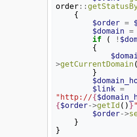
order
::
getStatusB
{
$order
=
$domain
=
if
(
!
$do
{
$doma
>
getCurrentDomain
}
$domain_h
$link
=
"http://
{
$domain_
{
$order
->
getId
()
}
$order
->
s
}
}