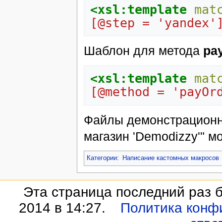
<xsl:template
mat
[@step = 'yandex'
Шаблон для метода
pay
<xsl:template
mat
[@method = 'payOr
Файлы демонстрационн
магазин 'Demodizzy'" м
Категории
:
Написание кастомных макросов
Эта страница последний раз 
2014 в 14:27.
Политика конф