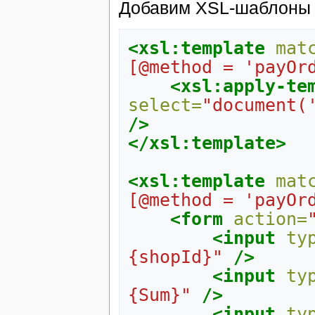
Добавим XSL-шаблоны 
<xsl:template
mat
[@method = 'payOr
<xsl:apply-te
select=
"document(
/>
</xsl:template>
<xsl:template
mat
[@method = 'payOr
<form
action=
<input
ty
{shopId}"
/>
<input
ty
{Sum}"
/>
<input
ty