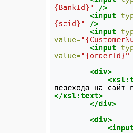
{BankId}"
/>
<input
ty
{scid}"
/>
<input
ty
value=
"{CustomerN
<input
ty
value=
"{orderId}"
<div>
<xsl:
перехода
на
сайт
</xsl:text>
</div>
<div>
<inpu