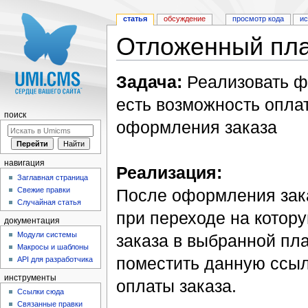
статья
обсуждение
просмотр кода
и
Отложенный пл
Перейти к:
навигация
,
поиск
Задача:
Реализовать фу
есть возможность опла
поиск
оформления заказа
навигация
Реализация:
Заглавная страница
Свежие правки
После оформления зака
Случайная статья
при переходе на котор
документация
Модули системы
заказа в выбранной пл
Макросы и шаблоны
поместить данную ссыл
API для разработчика
инструменты
оплаты заказа.
Ссылки сюда
Связанные правки