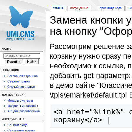
статья
обсуждение
просмотр кода
и
Замена кнопки у
на кнопку "Офор
Перейти к:
навигация
,
поиск
Рассмотрим решение за
поиск
корзину нужно сразу пе
необходимо к ссылке, п
навигация
добавить get-параметр: 
Заглавная страница
Свежие правки
в демо сайте "Классич
Случайная статья
\tpls\emarket\default.tp
документация
Модули системы
Макросы и шаблоны
<a href="%link%" c
API для разработчика
инструменты
Ссылки сюда
Связанные правки