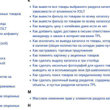
К
Как вывести все товары выбранного раздела катал
зависимости от вложенности XSLT
енных товаров
Как вывести фильтр по товарам по всему каталогу
Как вывести фильтр по товарам по всему каталогу
лицы
Как выводить цену с копейками даже если их нет
 XSLT
Как добавить адрес доставки в письмо ответствен
 по алфавиту
менеджеру о заказе в интернет-магазине TPL
Как исключить из вывода каталога те товары, кото
xslt)
в наличии (общее количество на складах равно ну
Как настраивать торговые предложения
Как поменять картинку у акционных товаров
лога
Как сделать выдачу каталога в три столбца
xslt
Как сделать несколько фотографий для одного тов
выводить их в всплывающем окне (tpl-шаблонизато
Как сделать поиск товаров по определенному пол
ктов на
Как сделать различный вывод разделов, содержа
объекты, и пустых разделов каталога TPL
бражаемых
М
ре опционных
Массовое изменение прав у элементов раздела ка
Н
ре опционных