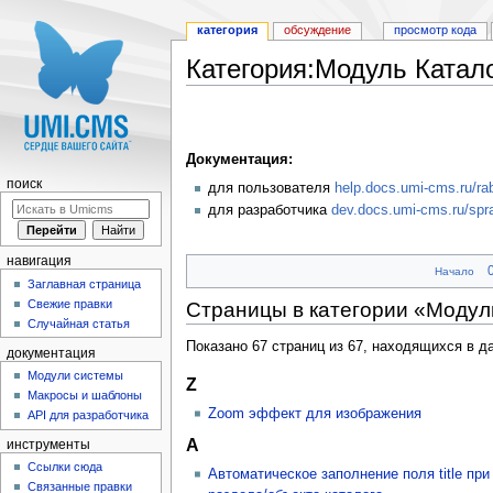
категория
обсуждение
просмотр кода
Категория:Модуль Катал
Перейти к:
навигация
,
поиск
Документация:
поиск
для пользователя
help.docs.umi-cms.ru/r
для разработчика
dev.docs.umi-cms.ru/sp
навигация
Начало
Заглавная страница
Свежие правки
Страницы в категории «Модул
Случайная статья
Показано 67 страниц из 67, находящихся в да
документация
Модули системы
Z
Макросы и шаблоны
Zoom эффект для изображения
API для разработчика
А
инструменты
Ссылки сюда
Автоматическое заполнение поля title при
Связанные правки