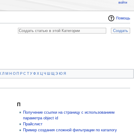
войти
Помощь
К
Л
М
Н
О
П
Р
С
Т
У
Ф
Х
Ц
Ч
Ш
Щ
Э
Ю
Я
П
Получение ссылки на страницу с использованием
параметра object id
Прайслист
Пример создания сложной фильтрации по каталогу