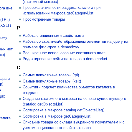
(кастомный макрос)
Проверка активности раздела каталога при
ога вне
использовании макроса getCategoryList
Просмотренные товары
 (TPL)
(XSLT)
Р
Работа с опционными свойствами
ному
Работа со скрытием/отображением элементов на jquery на
примере фильтров в demodizyy
рых нет
Расширенное использование составного поля
лю)
Редактирование рейтинга товара в demomarket
С
Самые популярные товары (tpl)
ара и
Самые популярные товары (xslt)
р)
События - подсчет количества объектов каталога в
ю
разделе
щих
Создание кастомного макроса на основе существующего
(catalog getObjectsList)
Сортировка в макросе catalog getObjectsList()
Сортировка в макросе getCategoryList
талога
Списание товара со склада выбранного покупателем и с
учетом опциональных свойств товара