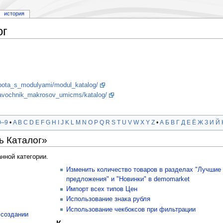
история
ог
abota_s_modulyami/modul_katalog/
ravochnik_makrosov_umicms/katalog/
0–9
•
A
B
C
D
E
F
G
H
I
J
K
L
M
N
O
P
Q
R
S
T
U
V
W
X
Y
Z
•
А
Б
В
Г
Д
Е
Ё
Ж
З
И
Й
ь Каталог»
нной категории.
Изменить количество товаров в разделах "Лучшие
предложения" и "Новинки" в demomarket
Импорт всех типов Цен
Использование знака рубля
Использование чекбоксов при фильтрации
 создании