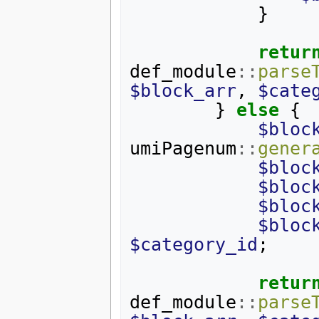
}
retur
def_module
::
parse
$block_arr
,
$cate
}
else
{
$bloc
umiPagenum
::
gener
$bloc
$bloc
$bloc
$bloc
$category_id
;
retur
def_module
::
parse