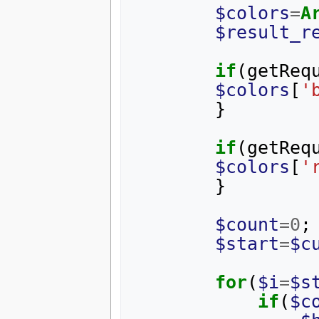
$colors
=
A
$result_r
if
(
getReq
$colors
[
'
}
if
(
getReq
$colors
[
'
}
$count
=
0
;
$start
=
$c
for
(
$i
=
$s
if
(
$c