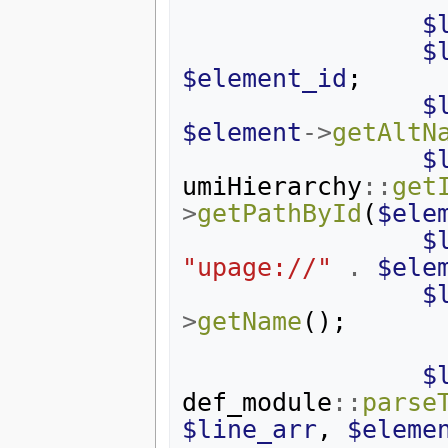
$
$
$element_id
;
$
$element
->
getAltN
$
umiHierarchy
::
get
>
getPathById
(
$ele
$
"upage://"
.
$ele
$
>
getName
();
$
def_module
::
parse
$line_arr
,
$eleme