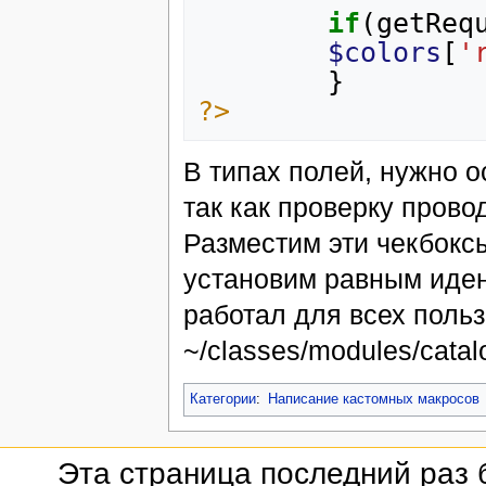
if
(
getReq
$colors
[
'
}
?>
В типах полей, нужно о
так как проверку прово
Разместим эти чекбокс
установим равным иден
работал для всех польз
~/classes/modules/catal
Категории
:
Написание кастомных макросов
Эта страница последний раз 