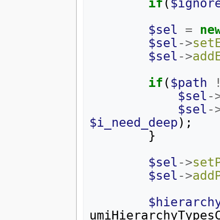
if
(
$ignor
$sel
=
ne
$sel
->
set
$sel
->
add
if
(
$path
$sel
-
$sel
-
$i_need_deep
);
}
$sel
->
set
$sel
->
add
$hierarch
umiHierarchyTypes