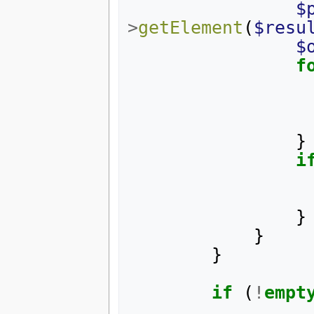
$
>
getElement
(
$resu
$
f
}
i
}
}
}
if
(
!
empt