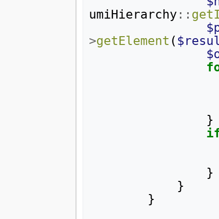
$
umiHierarchy
::
get
$
>
getElement
(
$resu
$
f
}
i
}
}
}