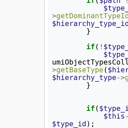
if
(
$path
$type
>
getDominantTypeI
$hierarchy_type_i
}
if
(
!
$type
$type
umiObjectTypesCol
>
getBaseType
(
$hie
$hierarchy_type
->
}
if
(
$type_
$this
$type_id
);