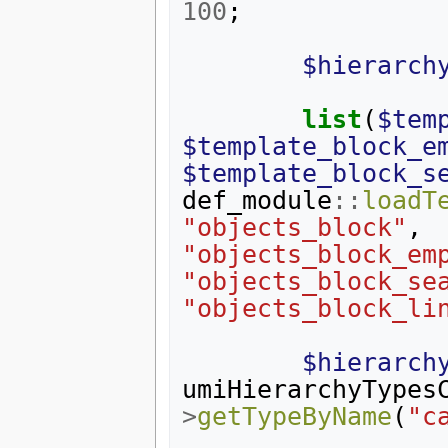
100
;
$hierarch
list
(
$tem
$template_block_e
$template_block_s
def_module
::
loadT
"objects_block"
,
"objects_block_em
"objects_block_se
"objects_block_li
$hierarch
umiHierarchyTypes
>
getTypeByName
(
"c