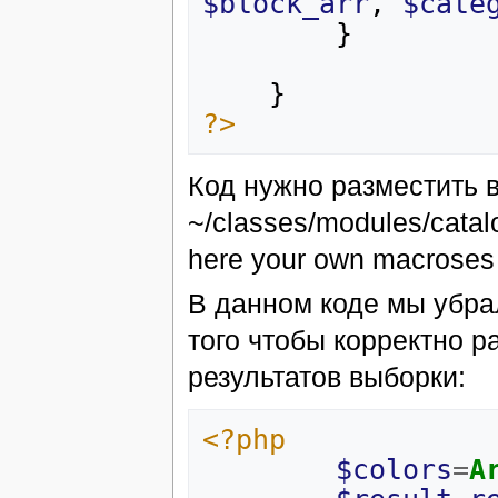
$block_arr
,
$cate
}
}
?>
Код нужно разместить 
~/classes/modules/cata
here your own macroses
В данном коде мы убра
того чтобы корректно р
результатов выборки:
<?php
$colors
=
A