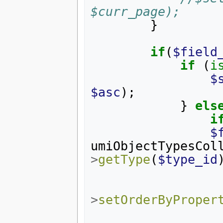
$curr_page);
}
if
(
$field
if
(
i
$
$asc
);
}
els
i
$
umiObjectTypesCol
>
getType
(
$type_id
>
setOrderByProper