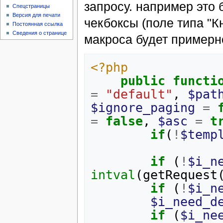
запросу. например это 
Спецстраницы
Версия для печати
чекбоксы (поле типа "
Постоянная ссылка
Сведения о странице
макроса будет пример
<?php
public
functi
=
"default"
,
$pat
$ignore_paging
=
=
false
,
$asc
=
t
if
(
!
$temp
if
(
!
$i_n
intval
(
getRequest
if
(
!
$i_n
$i_need_d
if
(
$i_ne