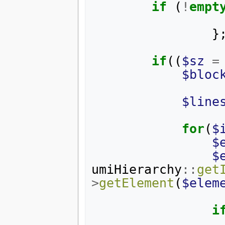
if
(
!
empt
}
if
((
$sz
=
$bloc
$line
for
(
$
$
$
umiHierarchy
::
get
>
getElement
(
$elem
i