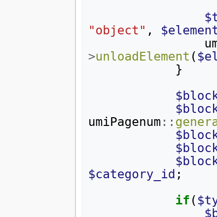
$
"object"
,
$elemen
u
>
unloadElement
(
$e
}
$bloc
$bloc
umiPagenum
::
gener
$bloc
$bloc
$bloc
$category_id
;
if
(
$t
$