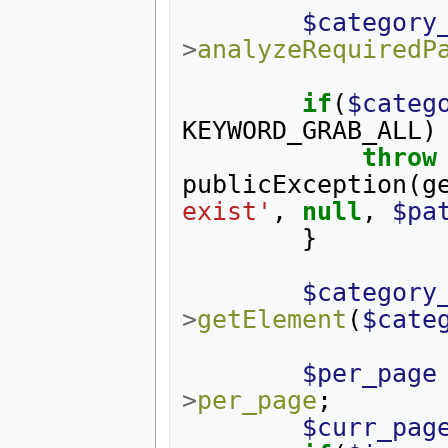
$category
>
analyzeRequiredP
if
(
$categ
KEYWORD_GRAB_ALL
)
throw
publicException
(
g
exist'
,
null
,
$pa
}
$category
>
getElement
(
$cate
$per_page
>
per_page
;
$curr_pag