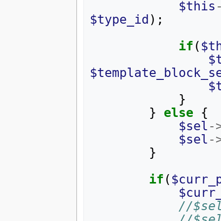
$this
$type_id
);
if
(
$t
$
$template_block_s
$
}
}
else
{
$sel
-
$sel
-
}
if
(
$curr_
$curr
//$se
//$se