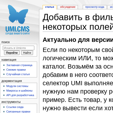
статья
обсуждение
просмотр кода
и
Добавить в фил
некоторых поле
Перейти к:
навигация
,
поиск
Актуально для версии
поиск
Если по некоторым сво
логическим ИЛИ, то мож
навигация
каталог. Возьмём за ос
Заглавная страница
Свежие правки
добавим в него соответ
Случайная статья
селектор UMI выполняе
документация
Модули системы
нужную нам проверку р
Макросы и шаблоны
API для разработчика
пример. Есть товар, у 
инструменты
нужно вывести если хот
Ссылки сюда
Связанные правки