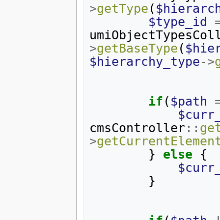
>
getType
(
$hierarc
$type_id
umiObjectTypesCol
>
getBaseType
(
$hie
$hierarchy_type
->
if
(
$path
$curr
cmsController
::
ge
>
getCurrentElemen
}
else
{
$curr
}