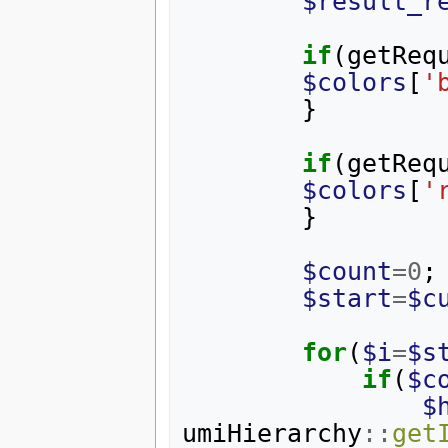
$result_r
if
(
getReq
$colors
[
'
}
if
(
getReq
$colors
[
'
}
$count
=
0
;
$start
=
$c
for
(
$i
=
$s
if
(
$c
$
umiHierarchy
::
get