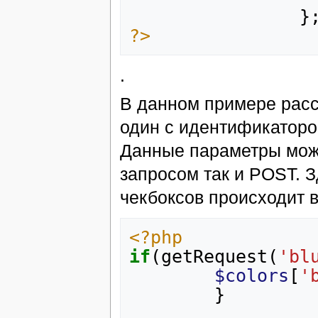
}
?>
.
В данном примере расс
один с идентификатором
Данные параметры мож
запросом так и POST. 
чекбоксов происходит 
<?php
if
(
getRequest
(
'bl
$colors
[
'
}