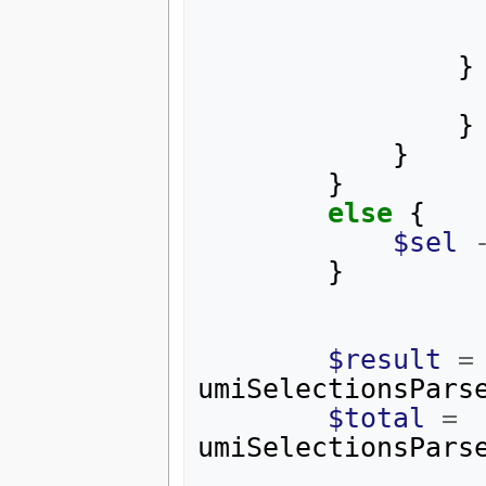
}
}
}
}
else
{
$sel
}
$result
=
umiSelectionsPars
$total
=
umiSelectionsPars