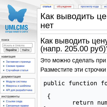
статья
обсуждение
просмотр кода
и
Как выводить це
нет
Перейти к:
навигация
,
поиск
Как выводить цену
поиск
(напр. 205.00 руб)
навигация
Это можно сделать при
Заглавная страница
Свежие правки
Разместите эти строчки
Случайная статья
документация
public function fo
Модули системы
Макросы и шаблоны
API для разработчика
 {

инструменты
	return number_format($price, 2);

Ссылки сюда
Связанные правки