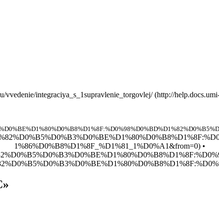
u/vvedenie/integraciya_s_1supravlenie_torgovlej/
•
С»