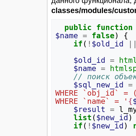
данного функционала, 
classes/modules/cust
public
function
$name
=
false
)
{
if
(
!
$old_id
|
$old_id
=
htm
$name
=
htmls
// поиск объе
$sql_new_id
=
WHERE `obj_id` = (
WHERE `name` = '
{
$result
=
l_m
list
(
$new_id
)
if
(
!
$new_id
)