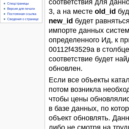
соответствия для данно
Спецстраницы
Версия для печати
3, а на месте
old_id
бу
Постоянная ссылка
new_id
будет равнятьс
Сведения о странице
импорте данных систем
определенного Ид, к п
00112f43529a в столбце 
соответствие будет най
обновлен.
Если все объекты ката
потом возникла необхо
чтобы цены обновлялись
в базе данных, по кот
объект обновлять. Дан
либо не смотря на труд