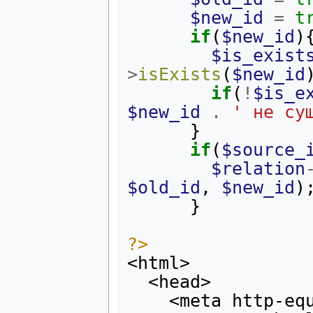
$new_id
=
t
if
(
$new_id
)
$is_exist
>
isExists
(
$new_id
if
(
!
$is_e
$new_id
.
' не су
}
if
(
$source_
$relation
$old_id
,
$new_id
)
}
?>
<html>  
  <head>    
    <meta http-equiv="Content-Type" 