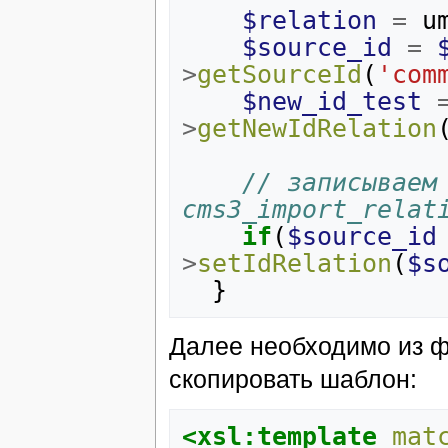
$relation
=
u
$source_id
=
>
getSourceId
(
'com
$new_id_test
>
getNewIdRelation
// записываем 
cms3_import_relat
if
(
$source_id
>
setIdRelation
(
$s
}
Далее необходимо из 
скопировать шаблон:
<xsl:template
mat