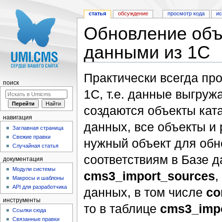
статья
обсуждение
просмотр кода
и
Обновление объ
данными из 1С
Перейти к:
навигация
,
поиск
Практически всегда пр
поиск
1С, т.е. данные выгруж
создаются объекты ката
навигация
данных, все объекты и
Заглавная страница
Свежие правки
нужный объект для обн
Случайная статья
соответствиям в Базе д
документация
Модули системы
cms3_import_sources
,
Макросы и шаблоны
API для разработчика
данных, в том числе
co
инструменты
то в таблице
cms3_impo
Ссылки сюда
Связанные правки