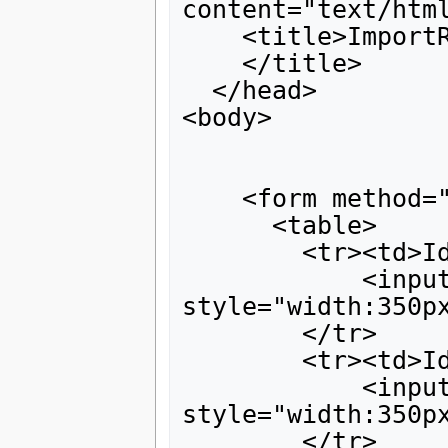
content="text/htm
    <title>Impo
    </title>  
  </head>  
<body>
    <form metho
      <table>   
            <input type = "text" name = "old_id" 
style="width:350p
        </tr>  
            <input type = "text" name = "new_id" 
style="width:350p
        </tr>   