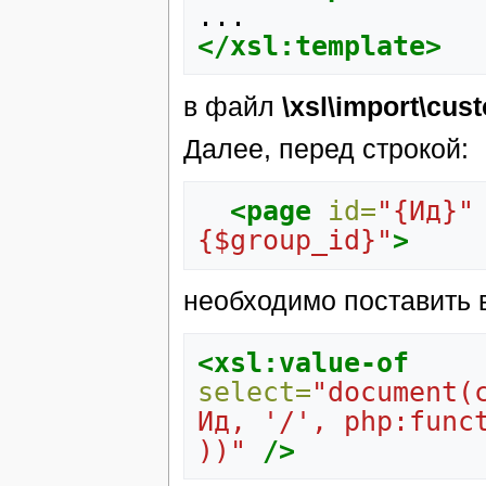
</xsl:template>
в файл
\xsl\import\cu
Далее, перед строкой:
<page
id=
"{Ид}"
{$group_id}"
>
необходимо поставить 
<xsl:value-of
select=
"document(
Ид, '/', php:funct
))"
/>