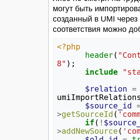
могут быть импортиро
созданный в UMI через
соответствия можно до
<?php
header
(
"Con
8"
);
include
"st
$relation
=
umiImportRelation
$source_id
>
getSourceId
(
'com
if
(
!
$source
>
addNewSource
(
'co
$old_id
=
t