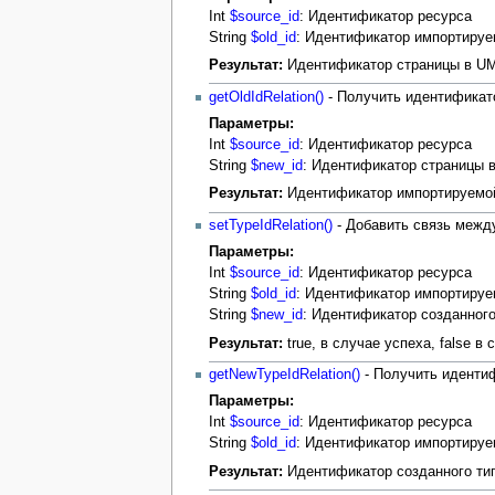
Int
$source_id
: Идентификатор ресурса
String
$old_id
: Идентификатор импортиру
Результат:
Идентификатор страницы в UMI
getOldIdRelation()
- Получить идентификат
Параметры:
Int
$source_id
: Идентификатор ресурса
String
$new_id
: Идентификатор страницы 
Результат:
Идентификатор импортируемой 
setTypeIdRelation()
- Добавить связь меж
Параметры:
Int
$source_id
: Идентификатор ресурса
String
$old_id
: Идентификатор импортируе
String
$new_id
: Идентификатор созданног
Результат:
true, в случае успеха, false в
getNewTypeIdRelation()
- Получить иденти
Параметры:
Int
$source_id
: Идентификатор ресурса
String
$old_id
: Идентификатор импортируе
Результат:
Идентификатор созданного типа