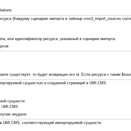
lations
сурса (Каждому сценарию импорта в таблице cms3_import_sources соотв
а, или идентификатор ресурса, указанный в сценарии импорта.
урсов
ame существует, то будет возвращен его id. Если ресурса с таким $sourc
портируемой сущностью и созданной страницей в UMI.CMS.
емой сущности
в UMI.CMS
 случае неудачи
ы в UMI.CMS, соответствующий импортируемой сущности.