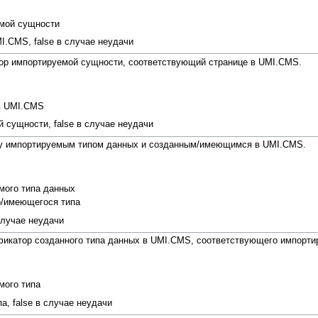
емой сущности
.CMS, false в случае неудачи
ор импортируемой сущности, соответствующий странице в UMI.CMS.
в UMI.CMS
сущности, false в случае неудачи
ду импортируемым типом данных и созданным/имеющимся в UMI.CMS.
мого типа данных
о/имеющегося типа
 случае неудачи
фикатор созданного типа данных в UMI.CMS, соответствующего импорти
мого типа
, false в случае неудачи