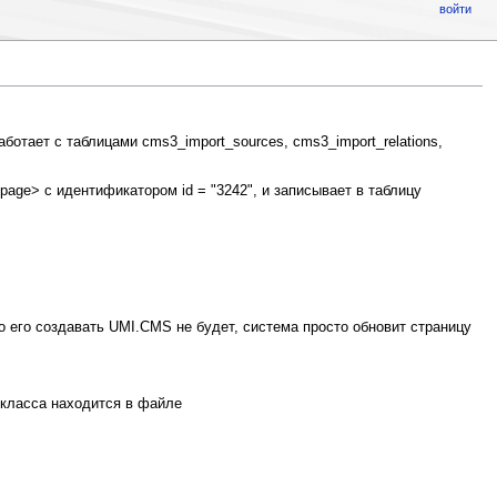
войти
ает с таблицами cms3_import_sources, cms3_import_relations,
age> с идентификатором id = "3242", и записывает в таблицу
о его создавать UMI.CMS не будет, система просто обновит страницу
 класса находится в файле