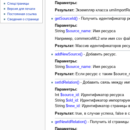
Параметры:
Спецстраницы
Версия для печати
Результат:
Экземпляр класса umiImportRe
Постоянная ссылка
getSourceId()
- Получить идентификатор ре
Сведения о странице
Параметры:
String
$source_name
: Имя ресурса
Например, commerceML2 или имя csv файл
Результат:
Массив идентификаторов рес
addNewSource()
- Добавить ресурс.
Параметры:
String
$source_name
: Имя ресурса
Результат:
Если ресурс с таким $source_n
setIdRelation()
- Добавить связь между им
Параметры:
Int
$source_id
: Идентификатор ресурса
String
$old_id
: Идентификатор импортиру
String
$new_id
: Идентификатор страницы 
Результат:
true, в случае успеха, false в
getNewIdRelation()
- Получить id страниц
Параметры: