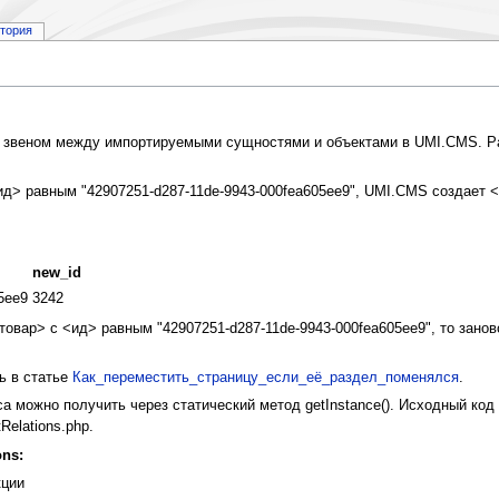
стория
веном между импортируемыми сущностями и объектами в UMI.CMS. Работ
ид> равным "42907251-d287-11de-9943-000fea605ee9", UMI.CMS создает <p
new_id
5ee9
3242
товар> с <ид> равным "42907251-d287-11de-9943-000fea605ee9", то занов
ь в статье
Как_переместить_страницу_если_её_раздел_поменялся
.
а можно получить через статический метод getInstance(). Исходный код
tRelations.php.
ns:
кции