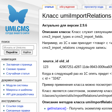
статья
обсуждение
просмотр кода
и
Класс umiImportRelations
Перейти к:
навигация
,
поиск
Актуально для версии 2.9.6
Описание класса:
Класс служит связующим з
cms3_import_types и cms3_import_fields.
поиск
Например, из 1С к нам приходит <товар> с <
cms3_import_relations следующую запись:
навигация
source_id
old_id
Заглавная страница
123
42907251-d287-11de-9943-000fea60
Свежие правки
Когда в следующий раз из 1С опять придет <
Случайная статья
с id = "3242".
документация
Пример применения класса можно посмотрет
Модули системы
Макросы и шаблоны
Класс является синглтоном, экземпляр класс
API для разработчика
/classes/system/utils/importRelations/umiImpor
инструменты
Описание методов класса umiImportRelatio
Ссылки сюда
getInstance()
- Получить экземпляр колле
Связанные правки