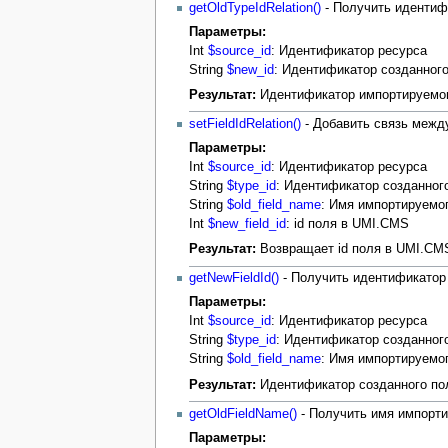
getOldTypeIdRelation()
- Получить идентиф
Параметры:
Int
$source_id
: Идентификатор ресурса
String
$new_id
: Идентификатор созданног
Результат:
Идентификатор импортируемого
setFieldIdRelation()
- Добавить связь межд
Параметры:
Int
$source_id
: Идентификатор ресурса
String
$type_id
: Идентификатор созданног
String
$old_field_name
: Имя импортируемо
Int
$new_field_id
: id поля в UMI.CMS
Результат:
Возвращает id поля в UMI.CM
getNewFieldId()
- Получить идентификатор
Параметры:
Int
$source_id
: Идентификатор ресурса
String
$type_id
: Идентификатор созданног
String
$old_field_name
: Имя импортируемо
Результат:
Идентификатор созданного пол
getOldFieldName()
- Получить имя импорти
Параметры: