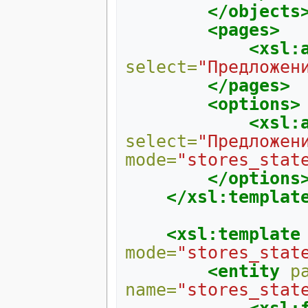
</objects
<pages>
<xsl:
select=
"Предложен
</pages>
<options>
<xsl:
select=
"Предложен
mode=
"stores_stat
</options
</xsl:templat
<xsl:template
mode=
"stores_stat
<entity
p
name=
"stores_stat