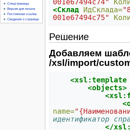
001e67494c74"
Кол
Спецстраницы
<Склад
ИдСклада=
"
Версия для печати
Постоянная ссылка
001e67494c75"
Кол
Сведения о странице
Решение
Добавляем шабл
/xsl/import/cust
<xsl:template
<objects>
<xsl:
<
name=
"{Наименован
идентификатор спр
</xsl