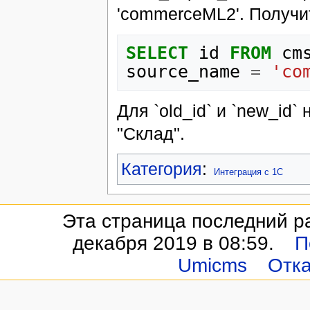
'commerceML2'. Получи
SELECT
id
FROM
cm
source_name
=
'co
Для `old_id` и `new_id
"Склад".
Категория
:
Интеграция с 1С
Эта страница последний р
декабря 2019 в 08:59.
П
Umicms
Отка