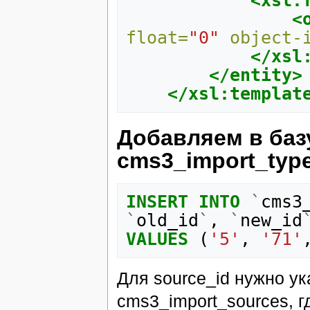
<xsl:
<
float=
"0"
object-
</xsl
</entity>
</xsl:templat
Добавляем в баз
cms3_import_type
INSERT
INTO
`
cms3
`
old_id
`
,
`
new_id
VALUES
(
'5'
,
'71'
Для source_id нужно ук
cms3_import_sources, 