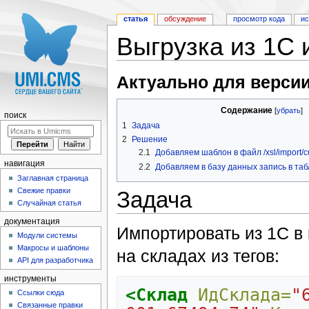
статья
обсуждение
просмотр кода
и
Выгрузка из 1С
Перейти к:
навигация
,
поиск
Актуально для версии
Содержание
[
убрать
]
поиск
1
Задача
2
Решение
2.1
Добавляем шаблон в файл /xsl/import/
навигация
2.2
Добавляем в базу данных запись в таб
Заглавная страница
Свежие правки
Задача
Случайная статья
документация
Импортировать из 1С в
Модули системы
Макросы и шаблоны
на складах из тегов:
API для разработчика
инструменты
<Склад
ИдСклада=
"
Ссылки сюда
Связанные правки