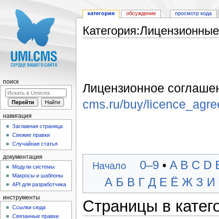
категория
обсуждение
просмотр кода
Категория:Лицензионные
Перейти к:
навигация
,
поиск
поиск
Лицензионное соглаше
cms.ru/buy/licence_agre
навигация
Заглавная страница
Свежие правки
Случайная статья
документация
0–9
•
A
B
C
D
Начало
Модули системы
Макросы и шаблоны
А
Б
В
Г
Д
Е
Ё
Ж
З
И
API для разработчика
инструменты
Страницы в катег
Ссылки сюда
Связанные правки