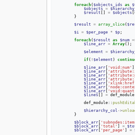
foreach
(
$objects_ids
as
$
$objects
=
$hierarchy
$result
[]
=
$objects
[
}
$result
=
array_slice
(
$re
$i
=
$per_page
*
$p
;
foreach
(
$result
as
$num
=
$line_arr
=
Array
();
$element
=
$hierarchy
if
(
!
$element
)
continu
$line_arr
[
'void:num'
]
$line_arr
[
'attribute:
$line_arr
[
'attribute:
$line_arr
[
'attribute:
$line_arr
[
'xlink:href
$line_arr
[
'node:conte
$line_arr
[
'void:quant
$lines
[]
=
def_module
def_module
::
pushEdita
$hierarchy_col
->
unloa
}
$block_arr
[
'subnodes:item
$block_arr
[
'total'
]
=
$to
$block_arr
[
'per_page'
]
=