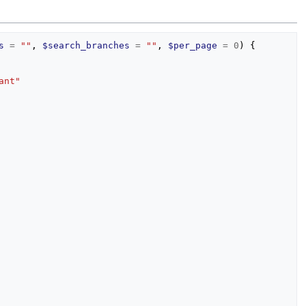
s
=
""
,
$search_branches
=
""
,
$per_page
=
0
)
{
ant"