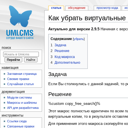
статья
обсуждение
просмотр кода
и
Как убрать виртуальные 
Перейти к:
навигация
,
поиск
Актуально для версии 2.9.5
Начиная с верси
Содержание
[
убрать
]
1
Задача
поиск
2
Решение
3
Код макроса
4
Дополнительно
навигация
Задача
Заглавная страница
Свежие правки
Если Вы столкнулись с данной задачей, то 
Случайная статья
документация
Решение
Модули системы
Макросы и шаблоны
%custom copy_free_search()%
API для разработчика
Этот макрос полностью идентичен по всем па
инструменты
виртуальные копии, то в результате оставля
Ссылки сюда
Для применения этого макроса скопируйте ко
Связанные правки