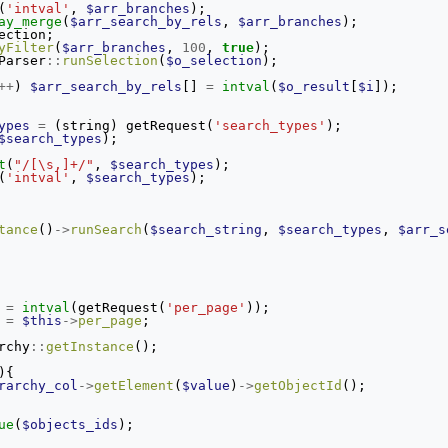
(
'intval'
,
$arr_branches
);
ay_merge
(
$arr_search_by_rels
,
$arr_branches
);
ection
;
yFilter
(
$arr_branches
,
100
,
true
);
Parser
::
runSelection
(
$o_selection
);
++
)
$arr_search_by_rels
[]
=
intval
(
$o_result
[
$i
]);
ypes
=
(
string
)
getRequest
(
'search_types'
);
$search_types
);
t
(
"/[\s,]+/"
,
$search_types
);
(
'intval'
,
$search_types
);
tance
()
->
runSearch
(
$search_string
,
$search_types
,
$arr_s
=
intval
(
getRequest
(
'per_page'
));
=
$this
->
per_page
;
rchy
::
getInstance
();
){
rarchy_col
->
getElement
(
$value
)
->
getObjectId
();
ue
(
$objects_ids
);