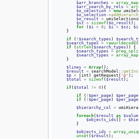
$arr_branches
=
array_map
$arr_search_by_rels
=
arr
$o_selection
=
new
umiSel
$o_selection
->
addHierarch
$o_result
=
umiSelections
$sz
=
sizeof
(
$o_result
);
for
(
$i
=
0
;
$i
<
$sz
;
$i
}
if
(
!
$search_types
)
$search_t
$search_types
=
rawurldecode
(
if
(
strlen
(
$search_types
))
{
$search_types
=
preg_spli
$search_types
=
array_map
}
$lines
=
Array
();
$result
=
searchModel
::
getIns
$p
=
(
int
)
getRequest
(
'p'
);
$total
=
sizeof
(
$result
);
if
(
$total
!=
0
){
if
(
!
$per_page
)
$per_page
if
(
!
$per_page
)
$per_page
$hierarchy_col
=
umiHiera
foreach
(
$result
as
$value
$objects_ids
[]
=
$hie
}
$objects_ids
=
array_uniq
unset
(
$result
);