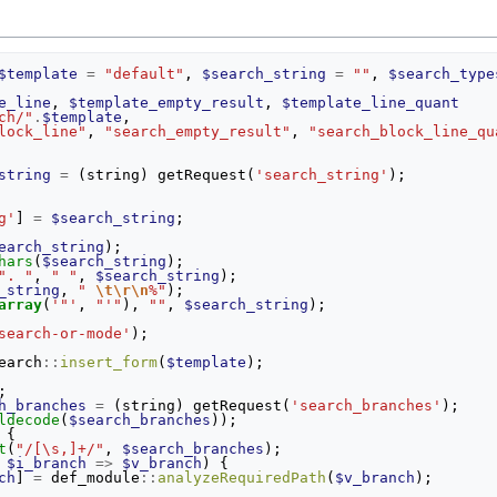
$template
=
"default"
,
$search_string
=
""
,
$search_type
e_line
,
$template_empty_result
,
$template_line_quant
ch/"
.
$template
,
lock_line"
,
"search_empty_result"
,
"search_block_line_qu
string
=
(
string
)
getRequest
(
'search_string'
);
g'
]
=
$search_string
;
earch_string
);
hars
(
$search_string
);
". "
,
" "
,
$search_string
);
_string
,
" 
\t\r\n
%"
);
array
(
'"'
,
"'"
),
""
,
$search_string
);
search-or-mode'
);
earch
::
insert_form
(
$template
);
;
h_branches
=
(
string
)
getRequest
(
'search_branches'
);
ldecode
(
$search_branches
));
{
t
(
"/[\s,]+/"
,
$search_branches
);
$i_branch
=>
$v_branch
)
{
ch
]
=
def_module
::
analyzeRequiredPath
(
$v_branch
);