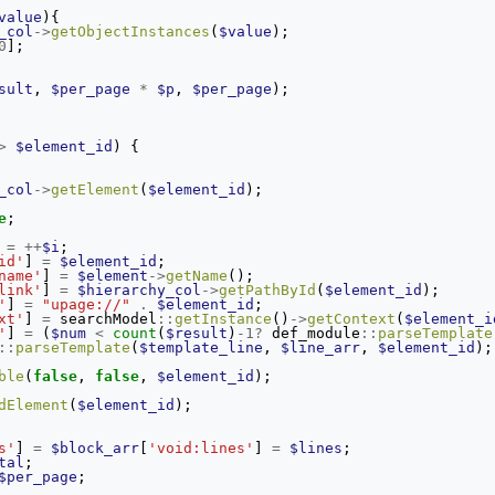
value
){
_col
->
getObjectInstances
(
$value
);
0
];
sult
,
$per_page
*
$p
,
$per_page
);
>
$element_id
)
{
_col
->
getElement
(
$element_id
);
e
;
=
++
$i
;
id'
]
=
$element_id
;
name'
]
=
$element
->
getName
();
link'
]
=
$hierarchy_col
->
getPathById
(
$element_id
);
'
]
=
"upage://"
.
$element_id
;
xt'
]
=
searchModel
::
getInstance
()
->
getContext
(
$element_i
'
]
=
(
$num
<
count
(
$result
)
-
1
?
def_module
::
parseTemplate
::
parseTemplate
(
$template_line
,
$line_arr
,
$element_id
);
ble
(
false
,
false
,
$element_id
);
dElement
(
$element_id
);
s'
]
=
$block_arr
[
'void:lines'
]
=
$lines
;
tal
;
$per_page
;