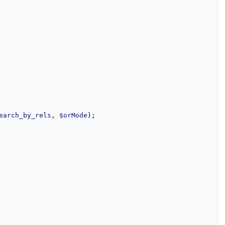
earch_by_rels
,
$orMode
);