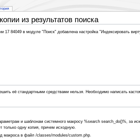
стория
копии из результатов поиска
и 17 84049 в модуле "Поиск" добавлена настройка "Индексировать вирт
решить её стандартными средствами нельзя. Необходимо написать касто
раметрам и шаблонам системного макросу %search search_do()%, за иск
ет только одну копия, причем исходную.
д макроса в файл /classes/modules/custom.php.