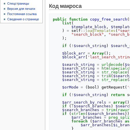
Спецстраницы
Код макроса
Версия для печати
Постоянная ссылка
public
function
copy_free_search
(
Сведения о странице
list
(
$template_block
,
$templat
)
=
self
::
loadTemplates
(
"sear
"search_block"
,
"search_b
);
if
(
!
$search_string
)
$search_
$block_arr
=
Array
();
$block_arr
[
'last_search_strin
$search_string
=
urldecode
(
$s
$search_string
=
htmlspecialc
$search_string
=
str_replace
(
$search_string
=
trim
(
$search
$search_string
=
str_replace
(
$orMode
=
(
bool
)
getRequest
(
'
if
(
!
$search_string
)
return
s
$arr_search_by_rels
=
array
()
if
(
!
$search_branches
)
$searc
$search_branches
=
trim
(
rawur
if
(
strlen
(
$search_branches
))
$arr_branches
=
preg_spli
foreach
(
$arr_branches
as
$arr_branches
[
$i_bran
}