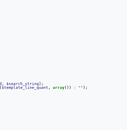
d
,
$search_string
);
(
$template_line_quant
,
array
())
:
""
);