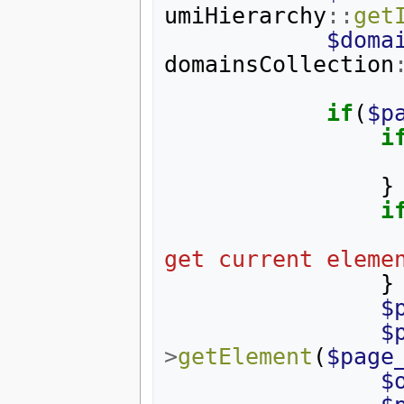
umiHierarchy
::
get
$doma
domainsCollection
if
(
$p
i
}
i
get current eleme
}
$
$
>
getElement
(
$page
$