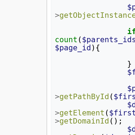
$
>
getObjectInstanc
i
count
(
$parents_id
$page_id
){
}
$
$
>
getPathById
(
$fir
$
>
getElement
(
$firs
>
getDomainId
();
$