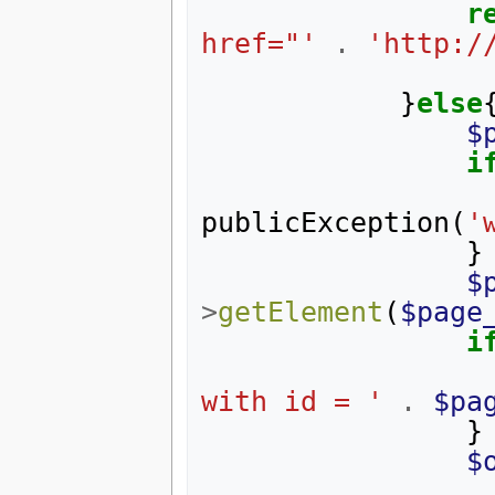
r
href="'
.
'http:/
}
else
$
i
publicException
(
'
}
$
>
getElement
(
$page
i
with id = '
.
$pa
}
$