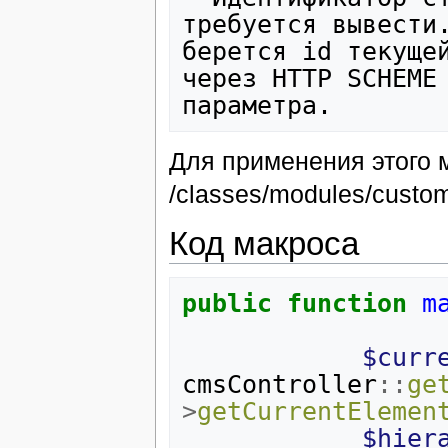
требуется вывести.
берется id текущей
через HTTP SCHEME 
Для применения этого 
/classes/modules/custo
Код макроса
public
function
m
$curr
cmsController
::
ge
>
getCurrentElemen
$hier