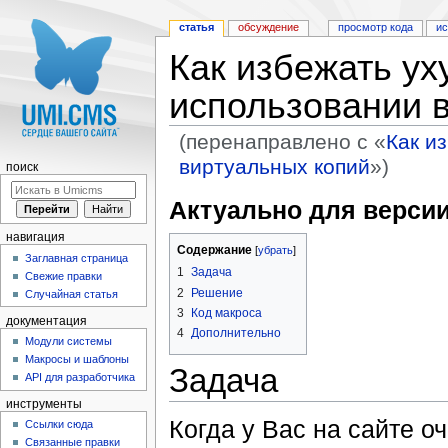
статья
обсуждение
просмотр кода
и
Как избежать у
использовании 
(перенаправлено с «
Как и
виртуальных копий
»)
поиск
Перейти к:
навигация
,
поиск
Актуально для версии 
навигация
Содержание
[
убрать
]
Заглавная страница
1
Задача
Свежие правки
2
Решение
Случайная статья
3
Код макроса
документация
4
Дополнительно
Модули системы
Макросы и шаблоны
Задача
API для разработчика
инструменты
Когда у Вас на сайте о
Ссылки сюда
Связанные правки