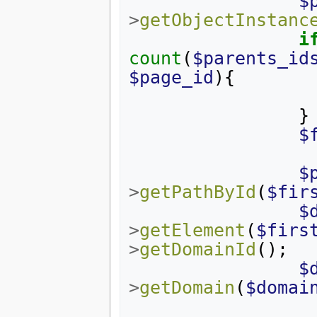
$
>
getObjectInstanc
i
count
(
$parents_id
$page_id
){
}
$
$
>
getPathById
(
$fir
$
>
getElement
(
$firs
>
getDomainId
();
$
>
getDomain
(
$domai