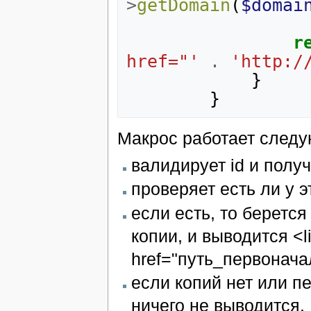
>
getDomain
(
$domai
r
href="'
.
'http:/
}
}
Макрос работает след
валидирует id и полу
проверяет есть ли у 
если есть, то беретс
копии, и выводится <li
href="путь_первонача
если копий нет или п
ничего не выводится.