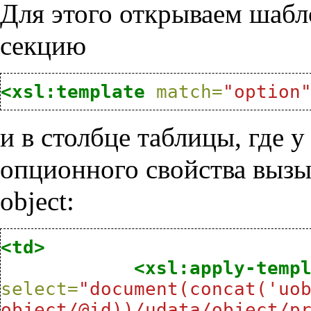
Для этого открываем шабло
секцию
<xsl:template
match=
"option
и в столбце таблицы, где у
опционного свойства выз
object:
<td>
<xsl:apply-temp
select=
"document(concat('uob
object/@id))/udata/object/p