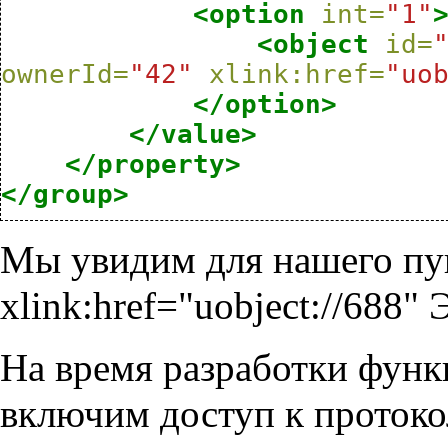
<option
int=
"1"
<object
id=
ownerId=
"42"
xlink:href=
"uo
</option>
</value>
</property>
</group>
Мы увидим для нашего пун
xlink:href="uobject://688"
На время разработки функц
включим доступ к протокол