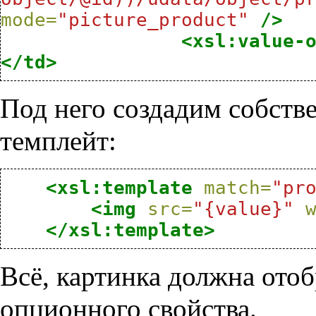
mode=
"picture_product"
/>
<xsl:value-
</td>
Под него создадим собст
темплейт:
<xsl:template
match=
"pr
<img
src=
"{value}"
</xsl:template>
Всё, картинка должна ото
опционного свойства.