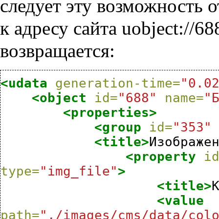
следует эту возможность о
к адресу сайта uobject://6
возвращается:
<udata
generation-time=
"0.0
<object
id=
"688"
name=
"
<properties>
<group
id=
"353"
<title>
Изображе
<property
i
type=
"img_file"
>
<title>
<value
path=
"./images/cms/data/col