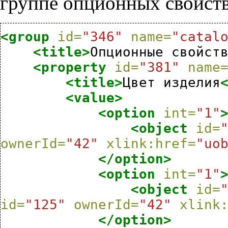
группе опционных свойств
<group
id=
"346"
name=
"catal
<title>
Опционные
свойст
<property
id=
"381"
name
<title>
Цвет
изделия
<value>
<option
int=
"1"
<object
id=
ownerId=
"42"
xlink:href=
"uo
</option>
<option
int=
"1"
<object
id=
id=
"125"
ownerId=
"42"
xlink
</option>