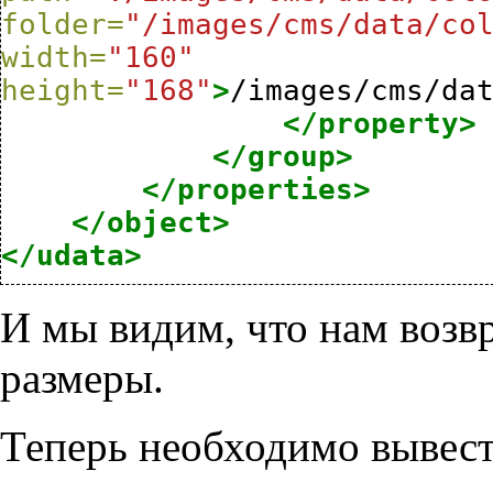
folder=
"/images/cms/data/co
width=
"160"
height=
"168"
>
/images/cms/da
</property>
</group>
</properties>
</object>
</udata>
И мы видим, что нам возвр
размеры.
Теперь необходимо вывест