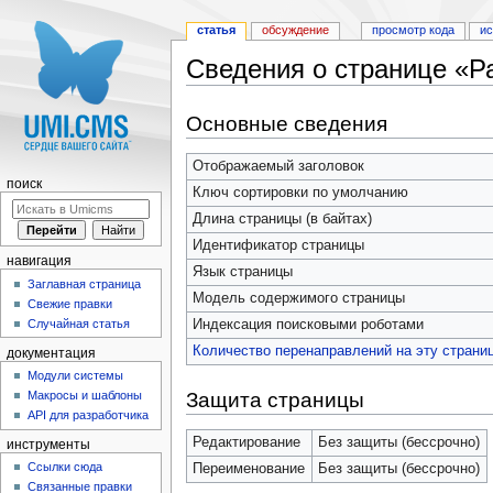
статья
обсуждение
просмотр кода
и
Сведения о странице «Р
Перейти к:
навигация
,
поиск
Основные сведения
Отображаемый заголовок
поиск
Ключ сортировки по умолчанию
Длина страницы (в байтах)
Идентификатор страницы
навигация
Язык страницы
Заглавная страница
Модель содержимого страницы
Свежие правки
Индексация поисковыми роботами
Случайная статья
Количество перенаправлений на эту страни
документация
Модули системы
Защита страницы
Макросы и шаблоны
API для разработчика
Редактирование
Без защиты (бессрочно)
инструменты
Ссылки сюда
Переименование
Без защиты (бессрочно)
Связанные правки