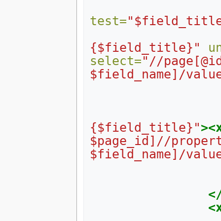
test=
"$field_titl
{$field_title}"
u
select=
"//page[@i
$field_name]/valu
{$field_title}"
><
$page_id]//propert
$field_name]/valu
<
<