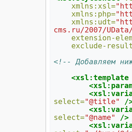
xmlns:xsl=
"ht
xmlns:php=
"ht
xmlns:udt=
"ht
cms.ru/2007/UData
extension-ele
exclude-resul
<!-- Добавляем ни
<xsl:template
<xsl:para
<xsl:vari
select=
"@title"
/
<xsl:vari
select=
"@name"
/>
<xsl:vari