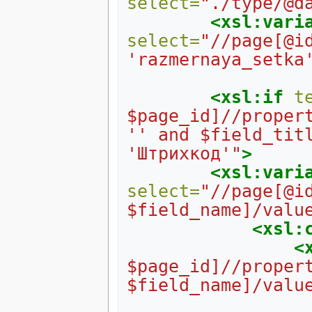
select=
"./type/@d
<xsl:vari
select=
"//page[@i
'razmernaya_setka
<xsl:if
t
$page_id]//propert
'' and $field_titl
'Штрихкод'"
>
<xsl:vari
select=
"//page[@i
$field_name]/valu
<xsl:
<
$page_id]//propert
$field_name]/valu