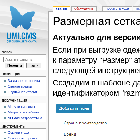
статья
обсуждение
просмотр кода
и
Размерная сетк
Перейти к:
навигация
,
поиск
Актуально для версии
Если при выгрузке оде
поиск
к параметру "Размер" 
следующей инструкцие
навигация
Создадим в шаблоне да
Заглавная страница
Свежие правки
идентификатором "razm
Случайная статья
документация
Модули системы
Макросы и шаблоны
API для разработчика
инструменты
Ссылки сюда
Связанные правки