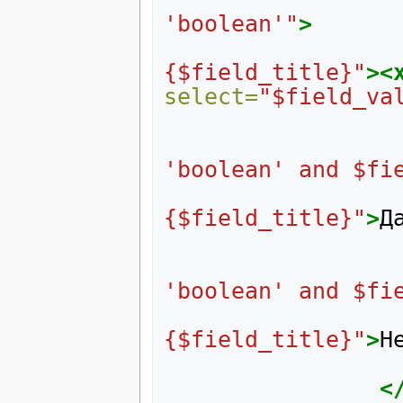
'boolean'"
>
{$field_title}"
><
select=
"$field_va
'boolean' and $fi
{$field_title}"
>
Д
'boolean' and $fi
{$field_title}"
>
Н
<