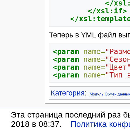
</xsl
</xsl:if>
</xsl:templat
Теперь в YML файл выг
<param
name=
"Разм
<param
name=
"Сезо
<param
name=
"Цвет
<param
name=
"Тип 
Категория
:
Модуль Обмен данны
Эта страница последний раз б
2018 в 08:37.
Политика конф