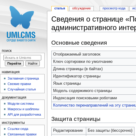
статья
обсуждение
просмотр кода
и
Сведения о странице «
административного инт
Перейти к:
навигация
,
поиск
Основные сведения
поиск
Отображаемый заголовок
Ключ сортировки по умолчанию
Длина страницы (в байтах)
навигация
Идентификатор страницы
Заглавная страница
Язык страницы
Свежие правки
Случайная статья
Модель содержимого страницы
документация
Индексация поисковыми роботами
Модули системы
Количество перенаправлений на эту страни
Макросы и шаблоны
API для разработчика
Защита страницы
инструменты
Ссылки сюда
Редактирование
Без защиты (бессрочно)
Связанные правки