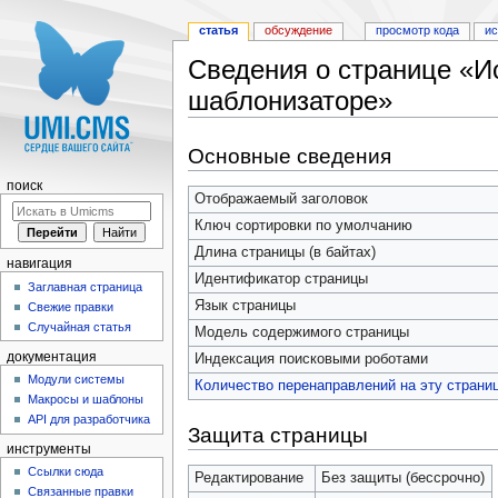
статья
обсуждение
просмотр кода
и
Сведения о странице «И
шаблонизаторе»
Перейти к:
навигация
,
поиск
Основные сведения
поиск
Отображаемый заголовок
Ключ сортировки по умолчанию
Длина страницы (в байтах)
навигация
Идентификатор страницы
Заглавная страница
Язык страницы
Свежие правки
Случайная статья
Модель содержимого страницы
документация
Индексация поисковыми роботами
Модули системы
Количество перенаправлений на эту страни
Макросы и шаблоны
API для разработчика
Защита страницы
инструменты
Ссылки сюда
Редактирование
Без защиты (бессрочно)
Связанные правки