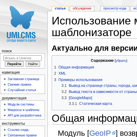
статья
обсуждение
просмотр кода
и
Использование 
шаблонизаторе
Перейти к:
навигация
,
поиск
Актуально для версии
поиск
Содержание
[
убрать
]
1
Общая информация
навигация
2
XML
Заглавная страница
3
Примеры использования
Свежие правки
3.1
Вывод на странице страны, города, ш
Случайная статья
3.2
Вывод текста в зависимости от страны
3.3
[GoogleMaps]
документация
3.3.1
Статическая карта
Модули системы
Макросы и шаблоны
Общая информац
API для разработчика
инструменты
Ссылки сюда
Модуль [
GeoIP
] воз
Связанные правки