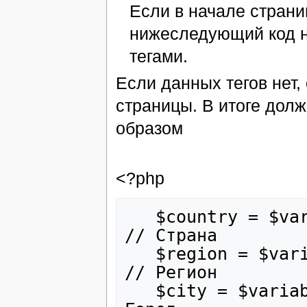
Если в начале страни
нижеследующий код 
тегами.
Если данных тегов нет,
страницы. В итоге дол
образом
<?php
   $country = $variables['user']['geo']['country']; 
// Страна

   $region = $variables['user']['geo']['region']; 
// Регион

   $city = $variables['user']['geo']['city']; // 