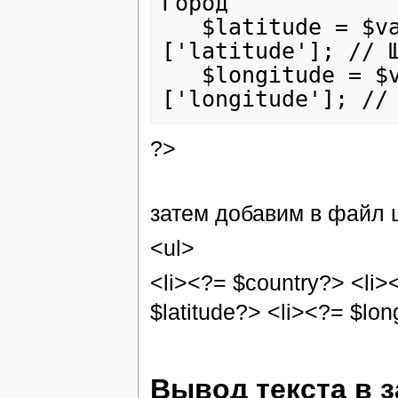
Город

   $latitude = $variables['user']['geo']
['latitude']; // Ш
   $longitude = $variables['user']['geo']
?>
затем добавим в файл 
<ul>
<li><?= $country?> <li>
$latitude?> <li><?= $lon
Вывод текста в 