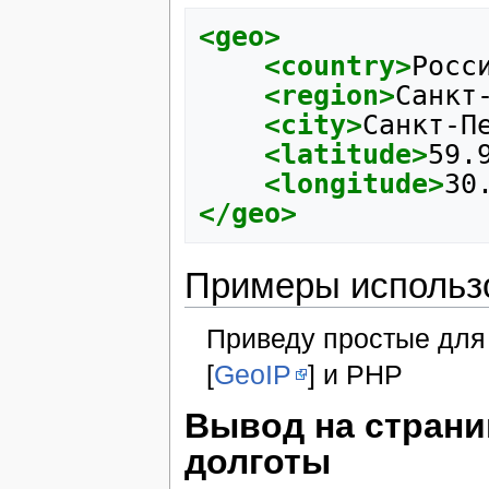
<geo>
<country>
Росс
<region>
Санкт
<city>
Санкт-П
<latitude>
59.
<longitude>
30
</geo>
Примеры использ
Приведу простые для
[
GeoIP
] и PHP
Вывод на страни
долготы