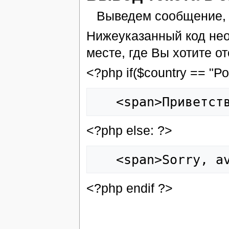
Выведем сообщение, 
Нижеуказанный код нео
месте, где Вы хотите о
<?php if($country == "Ро
<?php else: ?>
<?php endif ?>