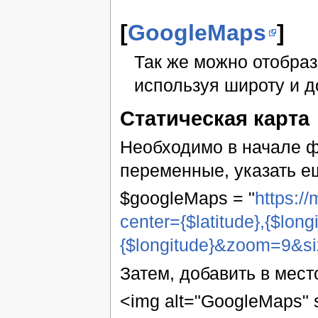
[
GoogleMaps
]
Так же можно отобрази
используя широту и до
Статическая карта
Необходимо в начале ф
переменные, указать е
$googleMaps = "
https:/
center={$latitude},{$long
{$longitude}&zoom=9&s
Затем, добавить в мест
<img alt="GoogleMaps" 