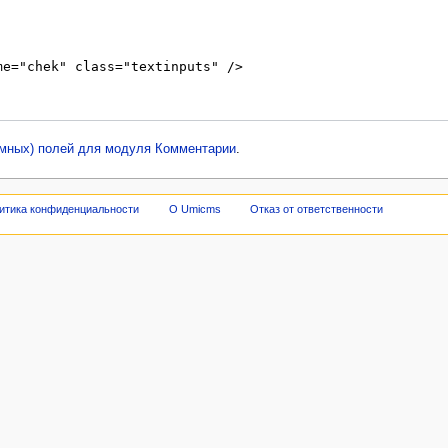
омных) полей для модуля Комментарии
.
итика конфиденциальности
О Umicms
Отказ от ответственности