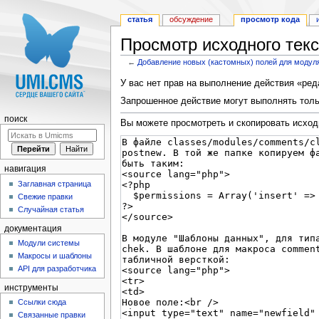
статья
обсуждение
просмотр кода
Просмотр исходного тек
←
Добавление новых (кастомных) полей для моду
Перейти к:
навигация
,
поиск
У вас нет прав на выполнение действия «ре
Запрошенное действие могут выполнять тольк
поиск
Вы можете просмотреть и скопировать исход
навигация
Заглавная страница
Свежие правки
Случайная статья
документация
Модули системы
Макросы и шаблоны
API для разработчика
инструменты
Ссылки сюда
Связанные правки