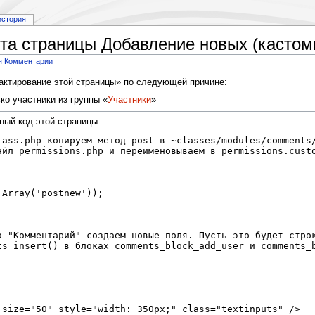
история
ста страницы Добавление новых (касто
ля Комментарии
дактирование этой страницы» по следующей причине:
о участники из группы «
Участники
»
ный код этой страницы.