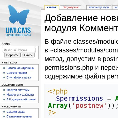
статья
обсуждение
просмотр кода
и
Добавление нов
модуля Коммен
Перейти к:
навигация
,
поиск
В файле classes/module
поиск
в ~classes/modules/co
метод, допустим в post
навигация
permissions.php и пере
Заглавная страница
Свежие правки
содержимое файла perm
Случайная статья
документация
<?php
Модули системы
Макросы и шаблоны
$permissions
=
API для разработчика
Array
(
'postnew'
))
инструменты
?>
Ссылки сюда
Связанные правки