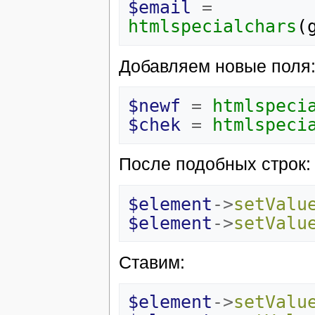
$email
=
htmlspecialchars
(
Добавляем новые поля
$newf
=
htmlspeci
$chek
=
htmlspeci
После подобных строк:
$element
->
setValu
$element
->
setValu
Ставим:
$element
->
setValu