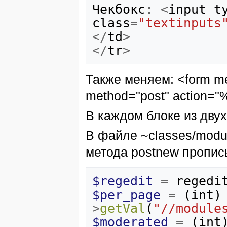
Чекбокс
:
<
input
t
class
=
"textinputs
</
td
>
</
tr
>
Также меняем: <form me
method="post" action=
В каждом блоке из двух
В файле ~classes/modu
метода postnew пропис
$regedit
=
regedi
$per_page
=
(
int
)
>
getVal
(
"//module
$moderated
=
(
int