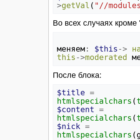
>
getVal
(
"//module
Во всех случаях кроме "
меняем
:
$this
->
н
this
->
moderated
м
После блока:
$title
=
htmlspecialchars
(
$content
=
htmlspecialchars
(
$nick
=
htmlspecialchars
(