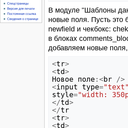
Спецстраницы
В модуле "Шаблоны дан
Версия для печати
Постоянная ссылка
новые поля. Пусть это 
Сведения о странице
newfield и чекбокс: che
в блоках comments_blo
добавляем новые поля,
<
tr
>
<
td
>
Новое
поле
:<
br
/>
<
input
type
=
"text
style
=
"width: 350
</
td
>
</
tr
<
tr
>
<
td
>