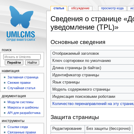
статья
обсуждение
просмотр кода
и
Сведения о странице «Д
уведомление (TPL)»
Перейти к:
навигация
,
поиск
Основные сведения
поиск
Отображаемый заголовок
Ключ сортировки по умолчанию
Длина страницы (в байтах)
навигация
Идентификатор страницы
Заглавная страница
Язык страницы
Свежие правки
Случайная статья
Модель содержимого страницы
документация
Индексация поисковыми роботами
Модули системы
Количество перенаправлений на эту страни
Макросы и шаблоны
API для разработчика
Защита страницы
инструменты
Ссылки сюда
Редактирование
Без защиты (бессрочно)
Связанные правки