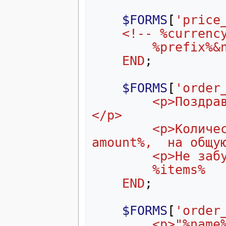
$FORMS
[
'price
    <!-- %curre
        %pr
END
;
$FORMS
[
'order
        <p>Поздравляем Вас с завершенным заказом!
</p> 
        <p>Количество заказанных товаров -  %total-
amount%,  на общу
        <p>
        %items%
END
;
$FORMS
[
'order
        <p>