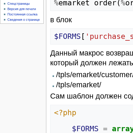
%
emarket
order
(
%
o
Спецстраницы
Версия для печати
Постоянная ссылка
в блок
Сведения о странице
$FORMS
[
'purchase_
Данный макрос возвраща
который должен лежать
/tpls/emarket/customer
/tpls/emarket/
Сам шаблон должен со
<?php
$FORMS
=
arra