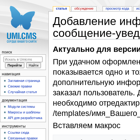
статья
обсуждение
просмотр кода
и
Добавление инф
сообщение-увед
Перейти к:
навигация
,
поиск
Актуально для версии
поиск
При удачном оформлен
показывается одно и т
навигация
дополнительную инфор
Заглавная страница
Свежие правки
заказал пользователь.
Случайная статья
необходимо отредактир
документация
Модули системы
/templates/имя_Вашего_ш
Макросы и шаблоны
API для разработчика
Вставляем макрос
инструменты
Ссылки сюда
Связанные правки