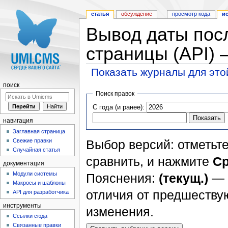
статья
обсуждение
просмотр кода
и
Вывод даты пос
страницы (API)
Показать журналы для это
Перейти к:
навигация
,
поиск
поиск
Поиск правок
С года (и ранее):
навигация
Заглавная страница
Свежие правки
Выбор версий: отметьте
Случайная статья
сравнить, и нажмите
Ср
документация
Модули системы
Пояснения:
(текущ.)
— 
Макросы и шаблоны
отличия от предшеств
API для разработчика
инструменты
изменения.
Ссылки сюда
Связанные правки