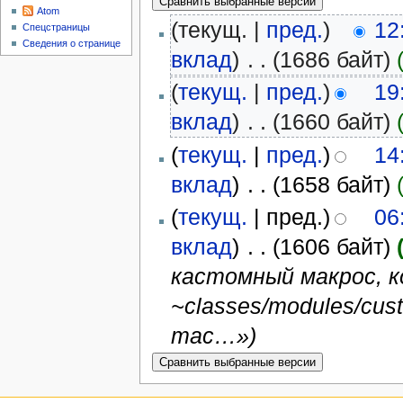
Atom
(текущ. |
пред.
)
12
Спецстраницы
Сведения о странице
вклад
)
‎
. .
(1686 байт)
(
текущ.
|
пред.
)
19
вклад
)
‎
. .
(1660 байт)
(
текущ.
|
пред.
)
14
вклад
)
‎
. .
(1658 байт)
(
текущ.
| пред.)
06
вклад
)
‎
. .
(1606 байт)
кастомный макрос, 
~classes/modules/cust
mac…»)