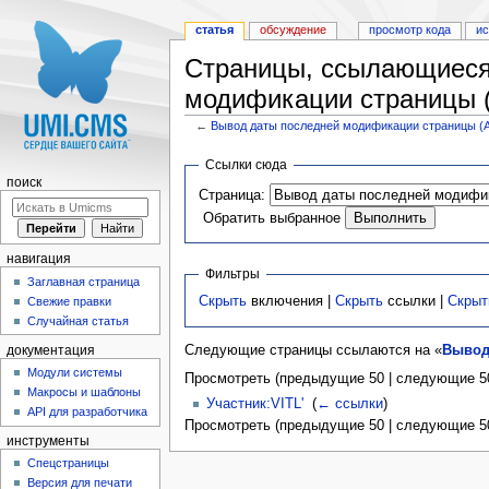
статья
обсуждение
просмотр кода
и
Страницы, ссылающиеся
модификации страницы (
←
Вывод даты последней модификации страницы (A
Перейти к:
навигация
,
поиск
Ссылки сюда
поиск
Страница:
Обратить выбранное
навигация
Фильтры
Заглавная страница
Скрыть
включения |
Скрыть
ссылки |
Скрыт
Свежие правки
Случайная статья
Следующие страницы ссылаются на «
Вывод
документация
Модули системы
Просмотреть (предыдущие 50 | следующие 50
Макросы и шаблоны
Участник:VITL'
‎
(
← ссылки
)
API для разработчика
Просмотреть (предыдущие 50 | следующие 50
инструменты
Спецстраницы
Версия для печати