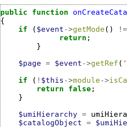
public
function
onCreateCat
{
if
(
$event
->
getMode
()
!
return
;
}
$page
=
$event
->
getRef
(
if
(
!
$this
->
module
->
isC
return
false
;
}
$umiHierarchy
=
umiHier
$catalogObject
=
$umiHi