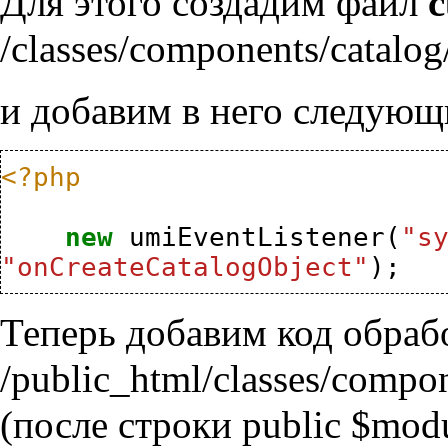
Для этого создадим файл
c
/classes/components/catalog
и добавим в него следующ
<?php
new
umiEventListener
(
"s
"onCreateCatalogObject"
);
Теперь добавим код обраб
/public_html/classes/comp
(после строки public $modu