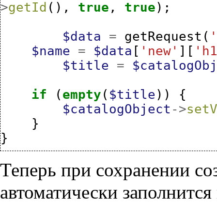
>
getId
(),
true
,
true
);
$data
=
getRequest
(
$name
=
$data
[
'new'
][
'h
$title
=
$catalogOb
if
(
empty
(
$title
))
{
$catalogObject
->
set
}
}
Теперь при сохранении со
автоматически заполнится п