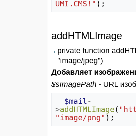
UMI.CMS!"
);
addHTMLImage
private function add
"image/jpeg")
Добавляет изображен
$sImagePath
- URL изо
$mail
-
>
addHTMLImage
(
"ht
"image/png"
);