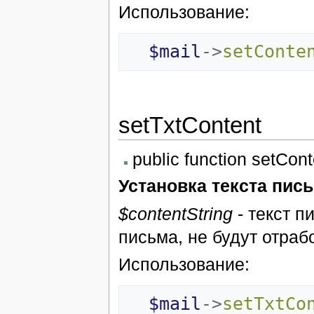
Использование:
$mail
->
setConte
setTxtContent
public function setCont
Установка текста пис
$contentString
- текст п
письма, не будут отраб
Использование:
$mail
->
setTxtCo