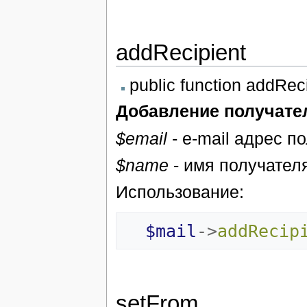
addRecipient
public function addRec
Добавление получате
$email
- e-mail адрес п
$name
- имя получател
Использование:
$mail
->
addRecip
setFrom