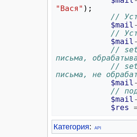
$mail
"Вася"
);
// Ус
$mail
// Ус
$mail
// se
письма, обрабатыв
// se
письма, не обраба
$mail
// по
$mail
$res
Категория
:
API