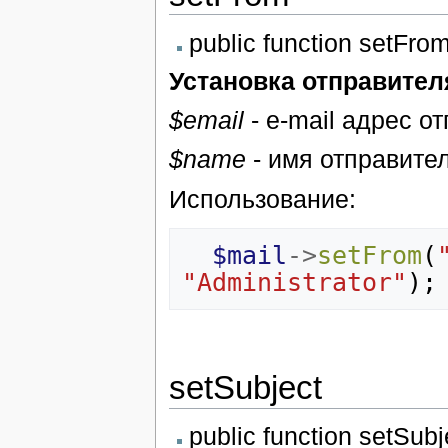
public function setFro
Установка отправител
$email
- e-mail адрес о
$name
- имя отправите
Использование:
$mail
->
setFrom
(
"Administrator"
);
setSubject
public function setSubj