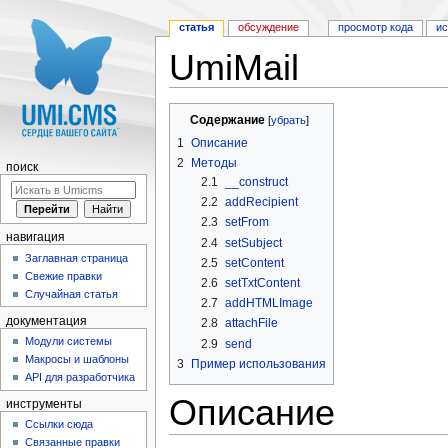
статья
обсуждение
просмотр кода
и
UmiMail
Перейти к:
навигация
,
поиск
Содержание
[
убрать
]
1
Описание
2
Методы
поиск
2.1
__construct
2.2
addRecipient
2.3
setFrom
навигация
2.4
setSubject
Заглавная страница
2.5
setContent
Свежие правки
2.6
setTxtContent
Случайная статья
2.7
addHTMLImage
документация
2.8
attachFile
Модули системы
2.9
send
Макросы и шаблоны
3
Пример использования
API для разработчика
Описание
инструменты
Ссылки сюда
Связанные правки