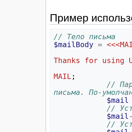
Пример использ
// Тело письма
$mailBody
=
<<<
MA
Thanks for using 
MAIL
;
// Па
письма. По-умолча
$mail
// Ус
$mail
// Ус