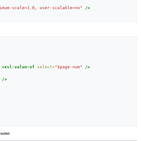
imum-scale=1.0, user-scalable=no"
/>
<xsl:value-of
select=
"$page-num"
/>
/>
ьными.