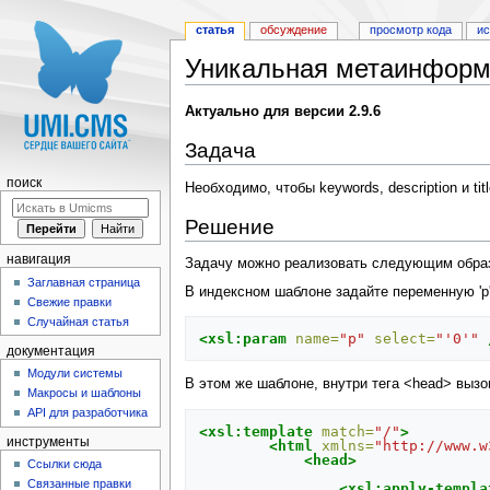
статья
обсуждение
просмотр кода
и
Уникальная метаинформ
Перейти к:
навигация
,
поиск
Актуально для версии 2.9.6
Задача
поиск
Необходимо, чтобы keywords, description и ti
Решение
навигация
Задачу можно реализовать следующим обра
Заглавная страница
В индексном шаблоне задайте переменную 'p'
Свежие правки
Случайная статья
<xsl:param
name=
"p"
select=
"'0'"
документация
Модули системы
В этом же шаблоне, внутри тега <head> вызо
Макросы и шаблоны
API для разработчика
<xsl:template
match=
"/"
>
инструменты
<html
xmlns=
"http://www.w
<head>
Ссылки сюда
Связанные правки
<xsl:apply-templa