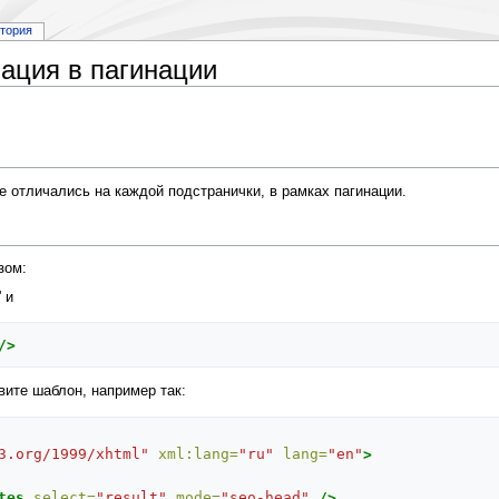
стория
ация в пагинации
tle отличались на каждой подстранички, в рамках пагинации.
зом:
 и
/>
вите шаблон, например так:
3.org/1999/xhtml"
xml:lang=
"ru"
lang=
"en"
>
tes
select=
"result"
mode=
"seo-head"
/>