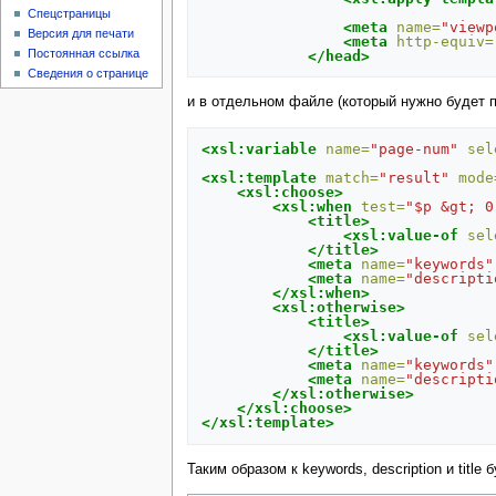
Спецстраницы
<meta
name=
"viewp
Версия для печати
<meta
http-equiv=
Постоянная ссылка
</head>
Сведения о странице
и в отдельном файле (который нужно будет
<xsl:variable
name=
"page-num"
sel
<xsl:template
match=
"result"
mode
<xsl:choose>
<xsl:when
test=
"$p &gt; 0
<title>
<xsl:value-of
sel
</title>
<meta
name=
"keywords"
<meta
name=
"descripti
</xsl:when>
<xsl:otherwise>
<title>
<xsl:value-of
sel
</title>
<meta
name=
"keywords"
<meta
name=
"descripti
</xsl:otherwise>
</xsl:choose>
</xsl:template>
Таким образом к keywords, description и titl