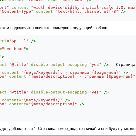
ort"
content=
"width=device-width, initial-scale=1.0, max
"Content-Type"
content=
"text/html; charset=utf-8"
/>
 потом подключить) опишите примерно следующий шаблон:
ect=
"$p + 1"
/>
=
"seo-head"
>
"
>
ect=
"@title"
disable-output-escaping=
"yes"
/>
-
Страница
content=
"{meta/keywords}, - страница {$page-num}"
/>
on"
content=
"{meta/description}, - cтраница {$page-num}"
ect=
"@title"
disable-output-escaping=
"yes"
/>
content=
"{meta/keywords}"
/>
on"
content=
"{meta/description}"
/>
e будет добавляться "- Страница номер_подстранички" и они будут уникал