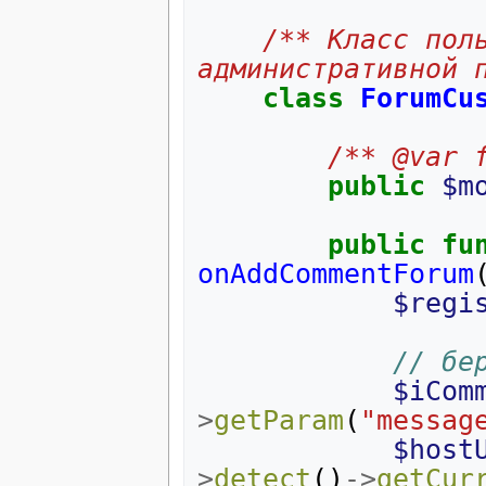
/** Класс поль
административной 
class
ForumCu
/** @var 
public
$m
public
fu
onAddCommentForum
$regi
// бе
$iCom
>
getParam
(
"messag
$host
>
detect
()
->
getCur