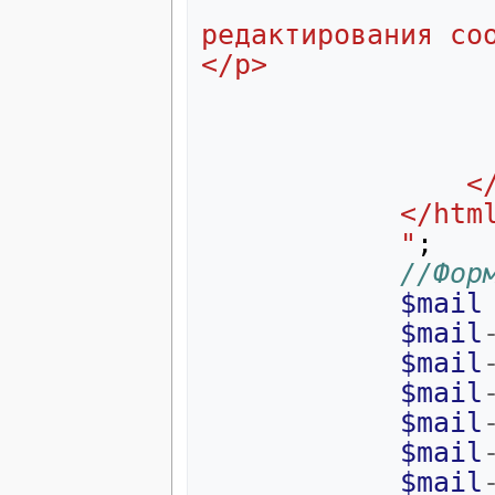
							<p>
редактирования со
</p>
		
			</htm
			"
;
$mail
$mail
$mail
$mail
$mail
$mail
$mail