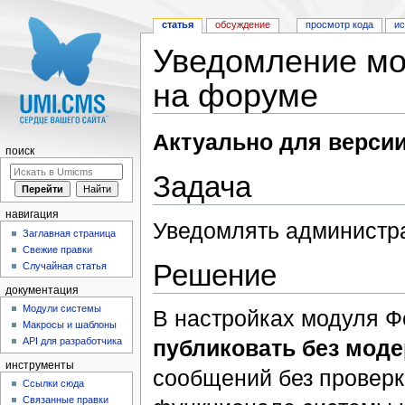
статья
обсуждение
просмотр кода
и
Уведомление мо
на форуме
Перейти к:
навигация
,
поиск
Актуально для версии
поиск
Задача
навигация
Уведомлять администр
Заглавная страница
Свежие правки
Решение
Случайная статья
документация
Модули системы
В настройках модуля Ф
Макросы и шаблоны
API для разработчика
публиковать без мод
инструменты
сообщений без проверк
Ссылки сюда
Связанные правки