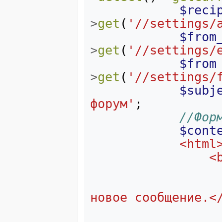
$reci
>
get
(
'//settings/
$from
>
get
(
'//settings/
$from
>
get
(
'//settings/
$subj
форум'
;
//Фор
$cont
			<html
		
						<p>На форуме по
новое сообщение.<