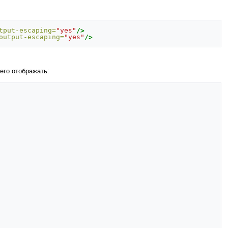
tput-escaping=
"yes"
/>
output-escaping=
"yes"
/>
 его отображать: