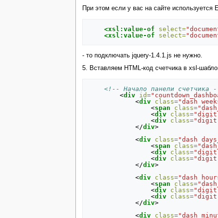
При этом если у вас на сайте используется Ed
<xsl:value-of
select=
"documen
<xsl:value-of
select=
"documen
- то подключать jquery-1.4.1.js не нужно.
5. Вставляем HTML-код счетчика в xsl-шаблон
<!-- Начало панели счетчика -
<
div
id
=
"countdown_dashbo
<
div
class
=
"dash week
<
span
class
=
"dash
<
div
class
=
"digit
<
div
class
=
"digit
</
div
>
<
div
class
=
"dash days
<
span
class
=
"dash
<
div
class
=
"digit
<
div
class
=
"digit
</
div
>
<
div
class
=
"dash hour
<
span
class
=
"dash
<
div
class
=
"digit
<
div
class
=
"digit
</
div
>
<
div
class
=
"dash minu