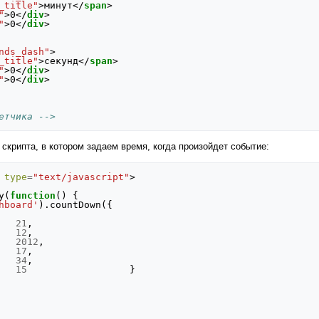
_title"
>
минут
</
span
>
"
>
0
</
div
>
"
>
0
</
div
>
nds_dash"
>
_title"
>
секунд
</
span
>
"
>
0
</
div
>
"
>
0
</
div
>
етчика -->
скрипта, в котором задаем время, когда произойдет событие:
type
=
"text/javascript"
>
y
(
function
()
{
hboard'
).
countDown
({
21
,
12
,
2012
,
17
,
34
,
15
}