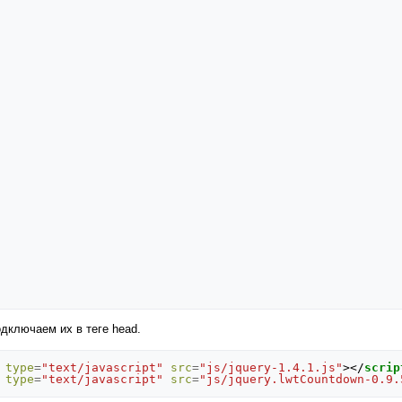
одключаем их в теге head.
type
=
"text/javascript"
src
=
"js/jquery-1.4.1.js"
></
scrip
type
=
"text/javascript"
src
=
"js/jquery.lwtCountdown-0.9.