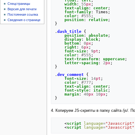
float
:
left
;
width
:
55
px
;
Спецстраницы
text-align
:
center
;
Версия для печати
font-family
:
Times
;
Постоянная ссылка
color
:
#555
;
position
:
relative
;
Сведения о странице
}
.
dash_title
{
position
:
absolute
;
display
:
block
;
bottom
:
0
px
;
right
:
6
px
;
font-size
:
9
pt
;
color
:
#555
;
text-transform
:
uppercase
;
letter-spacing
:
2
px
;
}
.
dev_comment
{
font-size
:
14
pt
;
color
:
#777
;
text-align
:
center
;
font-style
:
italic
;
margin
:
40
px
10
px
;
}
4. Копируем JS-скрипты в папку сайта /js/. П
<
script
language
=
"Javascript"
<
script
language
=
"Javascript"