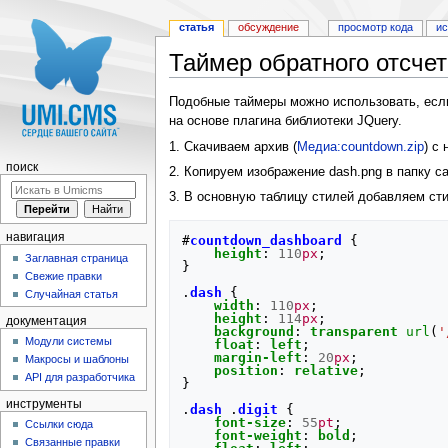
статья
обсуждение
просмотр кода
и
Таймер обратного отсче
Перейти к:
навигация
,
поиск
Подобные таймеры можно использовать, если
на основе плагина библиотеки JQuery.
1. Скачиваем архив (
Медиа:countdown.zip
) с
поиск
2. Копируем изображение dash.png в папку са
3. В основную таблицу стилей добавляем сти
навигация
#
countdown_dashboard
{
height
:
110
px
;
Заглавная страница
}
Свежие правки
.
dash
{
Случайная статья
width
:
110
px
;
height
:
114
px
;
документация
background
:
transparent
url
(
'
Модули системы
float
:
left
;
margin-left
:
20
px
;
Макросы и шаблоны
position
:
relative
;
API для разработчика
}
инструменты
.
dash
.
digit
{
font-size
:
55
pt
;
Ссылки сюда
font-weight
:
bold
;
Связанные правки