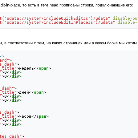
it-in-place, то есть в теге head прописаны строки, подключающие его:
t('udata://system/includeQuickEditJs')/udata"
disable-ou
t('udata://system/includeEditInPlaceJs')/udata"
disable-
, в соответствии с тем, на каких страницах или в каком блоке мы хотим
->
ard"
>
s_dash"
>
_title"
>
недель
</
span
>
"
>
0
</
div
>
"
>
0
</
div
>
_dash"
>
_title"
>
дней
</
span
>
"
>
0
</
div
>
"
>
0
</
div
>
s_dash"
>
_title"
>
часов
</
span
>
"
>
0
</
div
>
"
>
0
</
div
>
tes_dash"
>