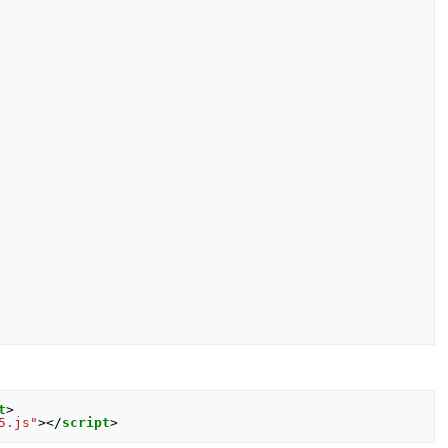
t
>
5.js"
></
script
>