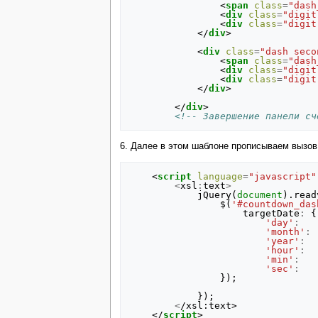
<
span
class
=
"dash
<
div
class
=
"digit
<
div
class
=
"digit
</
div
>
<
div
class
=
"dash seco
<
span
class
=
"dash
<
div
class
=
"digit
<
div
class
=
"digit
</
div
>
</
div
>
<!-- Завершение панели сч
6. Далее в этом шаблоне прописываем вызов 
<
script
language
=
"javascript"
<
xsl
:
text
>
jQuery
(
document
).
read
$
(
'#countdown_das
targetDate
:
{
'day'
:
'month'
:
'year'
:
'hour'
:
'min'
:
'sec'
:
});
});
<
/xsl:text>
</
script
>