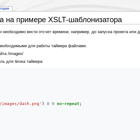
стория
та на примере XSLT-шаблонизатора
 необходимо вести отсчет времени, например, до запуска проекта или д
 необходимыми для работы таймера файлами.
йта /images/
ль для блока таймера:
/images/dash.png'
)
0
0
no-repeat
;