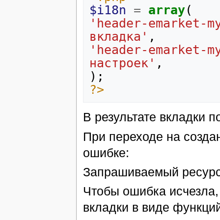
$i18n
=
array
(
'header-emarket-m
вкладка'
,
'header-emarket-m
настроек'
,
);
?>
В результате вкладки 
При переходе на созда
ошибке:
Запрашиваемый ресурс
Чтобы ошибка исчезла,
вкладки в виде функци