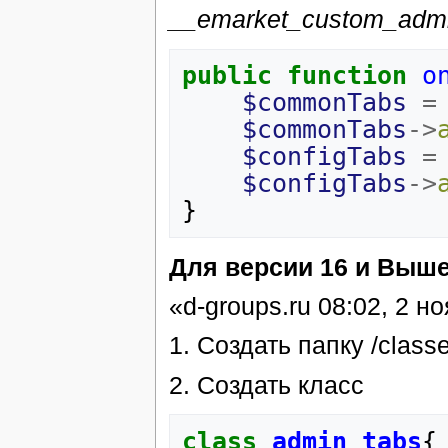
__emarket_custom_adm
public
function
o
$commonTabs
=
$commonTabs
->
$configTabs
=
$configTabs
->
}
Для версии 16 и Выш
«d-groups.ru 08:02, 2 н
1. Создать папку /class
2. Создать класс
class
admin_tabs
{