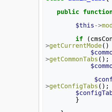
public
functio
$this
->
mo
if
(
cmsCo
>
getCurrentMode
()
$comm
>
getCommonTabs
();
$comm
$con
>
getConfigTabs
();
$configTa
}