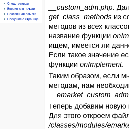
Спецстраницы
__custom_adm.php
. Да
Версия для печати
Постоянная ссылка
get_class_methods
из с
Сведения о странице
методов из всех класс
название функции
onIm
ищем, имеется ли данн
Если такое значение ес
функции
onImplement
.
Таким образом, если м
методам, нам необходи
__emarket_custom_adm
Теперь добавим новую 
Для этого откроем фай
/classes/modules/emar