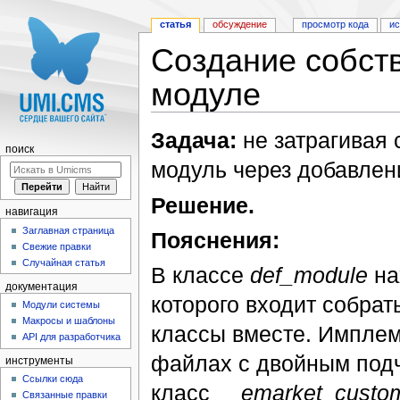
статья
обсуждение
просмотр кода
и
Создание собст
модуле
Перейти к:
навигация
,
поиск
Задача:
не затрагивая 
поиск
модуль через добавлен
Решение.
навигация
Заглавная страница
Пояснения:
Свежие правки
Случайная статья
В классе
def_module
на
документация
которого входит собра
Модули системы
Макросы и шаблоны
классы вместе. Имплем
API для разработчика
файлах с двойным подч
инструменты
Ссылки сюда
класс
__emarket_custo
Связанные правки