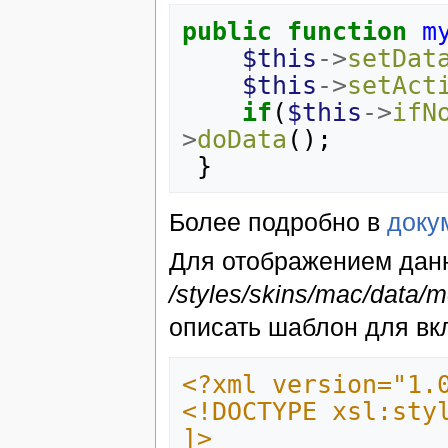
public
function
m
$this
->
setDat
$this
->
setAct
if
(
$this
->
ifN
>
doData
();
}
Более подробно в
доку
Для отображением данн
/styles/skins/mac/data/m
описать шаблон для вк
<?xml version="1.
<!DOCTYPE xsl:sty
]>