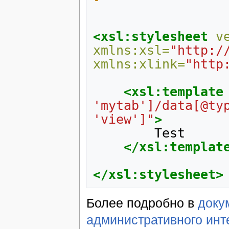
<xsl:stylesheet
v
xmlns:xsl=
"http:/
xmlns:xlink=
"http
<xsl:template
'mytab']/data[@typ
'view']"
>
</xsl:templat
</xsl:stylesheet>
Более подробно в
доку
административного ин