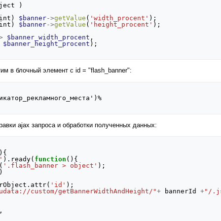
ject
)
int
)
$banner
->
getValue
(
'width_procent'
);
int
)
$banner
->
getValue
(
'height_procent'
);
>
$banner_width_procent
,
$banner_height_procent
);
м в блочный элемент с id = "flash_banner":
равки ajax запроса и обработки полученных данных:
){
'
).
ready
(
function
(){
(
'.flash_banner > object'
);
)
rObject
.
attr
(
'id'
);
udata://custom/getBannerWidthAndHeight/"
+
bannerId
+
"/.j
,