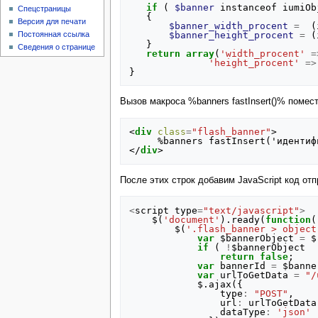
if
(
$banner
instanceof
iumiOb
Спецстраницы
{
Версия для печати
$banner_width_procent
=
(
$banner_height_procent
=
(
Постоянная ссылка
}
Сведения о странице
return
array
(
'width_procent'
=
'height_procent'
=>
}
Вызов макроса %banners fastInsert()% помести
<
div
class
=
"flash_banner"
>
</
div
>
После этих строк добавим JavaScript код отп
<
script
type
=
"text/javascript"
>
$
(
'document'
).
ready
(
function
(
$
(
'.flash_banner > object
var
$bannerObject
=
$
if
(
!
$bannerObject
return
false
;
var
bannerId
=
$banne
var
urlToGetData
=
"/
$
.
ajax
({
type
:
"POST"
,
url
:
urlToGetData
dataType
:
'json'