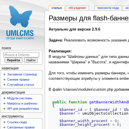
статья
обсуждение
просмотр кода
и
Размеры для flash-банне
Перейти к:
навигация
,
поиск
Актуально для версии 2.9.6
Задача:
Реализовать возможность указания д
поиск
Реализация:
В модуле "Шаблоны данных" для типа данных
названиями "Ширина" и "Высота", и идентифик
навигация
Для того, чтобы изменить размеры баннера, 
Заглавная страница
соответствующие атрибуты у элемента embe
Свежие правки
Случайная статья
В файл \classes\modules\custom.php добавим 
документация
Модули системы
public
function
getBannerWidthAnd
Макросы и шаблоны
{
API для разработчика
$banner_id
=
(
$banner_id
?
$b
$banner
=
umiObjectsCollection
инструменты
$banner_width_procent
=
0
;
Ссылки сюда
$banner_height_procent
=
0
;
Связанные правки