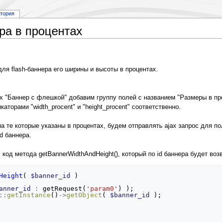
стория
ра в процентах
ля flash-баннера его ширины и высоты в процентах.
 "Баннер с флешкой" добавим группу полей с названием "Размеры в проц
аторами "width_procent" и "height_procent" соответственно.
на те которые указаны в процентах, будем отправлять ajax запрос для п
d баннера.
код метода getBannerWidthAndHeight(), который по id баннера будет воз
Height
(
$banner_id
)
anner_id
:
getRequest
(
'param0'
)
);
::
getInstance
()
->
getObject
(
$banner_id
);