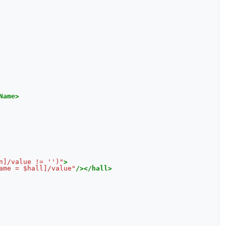
Name>
n]/value != '')"
>
ame = $hall]/value"
/></hall>