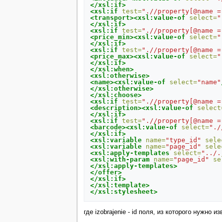
</xsl:if>
<xsl:if
test=
".//property[@name =
<transport><xsl:value-of
select=
"
</xsl:if>
<xsl:if
test=
".//property[@name =
<price_min><xsl:value-of
select=
"
</xsl:if>
<xsl:if
test=
".//property[@name =
<price_max><xsl:value-of
select=
"
</xsl:if>
</xsl:when>
<xsl:otherwise>
<name><xsl:value-of
select=
"name"
</xsl:otherwise>
</xsl:choose>
<xsl:if
test=
".//property[@name =
<description><xsl:value-of
select
</xsl:if>
<xsl:if
test=
".//property[@name =
<barcode><xsl:value-of
select=
"./
</xsl:if>
<xsl:variable
name=
"type_id"
sele
<xsl:variable
name=
"page_id"
sele
<xsl:apply-templates
select=
"../.
<xsl:with-param
name=
"page_id"
se
</xsl:apply-templates>
</offer>
</xsl:if>
</xsl:template>
</xsl:stylesheet>
где izobrajenie - id поля, из которого нужно 