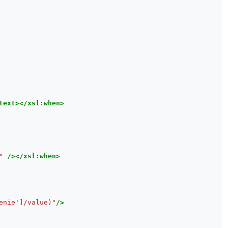
text></xsl:when>
"
/></xsl:when>
enie']/value)"
/>