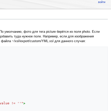
войти
о умолчанию, фото для тега picture берётся из поля photo. Если
и добавить туда нужное поле. Например, если для изображения
о файла ~/xsl/export/custom/YML.xsl для данного случая:
value != ''"
>