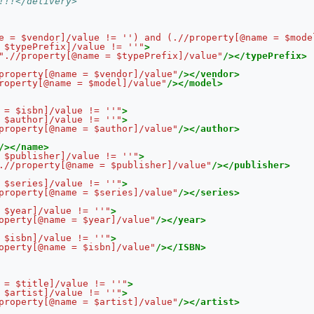
!!!</delivery>
e = $vendor]/value != '') and (.//property[@name = $mode
 $typePrefix]/value != ''"
>
".//property[@name = $typePrefix]/value"
/></typePrefix>
property[@name = $vendor]/value"
/></vendor>
roperty[@name = $model]/value"
/></model>
 = $isbn]/value != ''"
>
 $author]/value != ''"
>
property[@name = $author]/value"
/></author>
/></name>
 $publisher]/value != ''"
>
.//property[@name = $publisher]/value"
/></publisher>
 $series]/value != ''"
>
property[@name = $series]/value"
/></series>
 $year]/value != ''"
>
operty[@name = $year]/value"
/></year>
 $isbn]/value != ''"
>
operty[@name = $isbn]/value"
/></ISBN>
 = $title]/value != ''"
>
 $artist]/value != ''"
>
property[@name = $artist]/value"
/></artist>