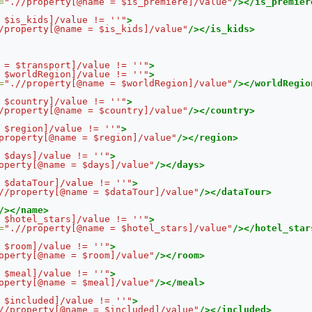
=
".//property[@name = $is_premiere]/value"
/></is_premier
 $is_kids]/value != ''"
>
/property[@name = $is_kids]/value"
/></is_kids>
 = $transport]/value != ''"
>
 $worldRegion]/value != ''"
>
=
".//property[@name = $worldRegion]/value"
/></worldRegio
 $country]/value != ''"
>
/property[@name = $country]/value"
/></country>
 $region]/value != ''"
>
property[@name = $region]/value"
/></region>
 $days]/value != ''"
>
operty[@name = $days]/value"
/></days>
 $dataTour]/value != ''"
>
//property[@name = $dataTour]/value"
/></dataTour>
/></name>
 $hotel_stars]/value != ''"
>
=
".//property[@name = $hotel_stars]/value"
/></hotel_star
 $room]/value != ''"
>
operty[@name = $room]/value"
/></room>
 $meal]/value != ''"
>
operty[@name = $meal]/value"
/></meal>
 $included]/value != ''"
>
//property[@name = $included]/value"
/></included>