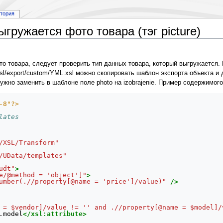
стория
гружается фото товара (тэг picture)
о товара, следует проверить тип данных товара, который выгружается. П
/xsl/export/custom/YML.xsl можно скопировать шаблон экспорта объекта 
 нужно заменить в шаблоне поле photo на izobrajenie. Пример содержимог
-8"?>
lates
/XSL/Transform"
/UData/templates"
udt"
>
e/@method = 'object']"
>
umber(.//property[@name = 'price']/value)"
/>
 = $vendor]/value != '' and .//property[@name = $model]/
.model
</xsl:attribute>