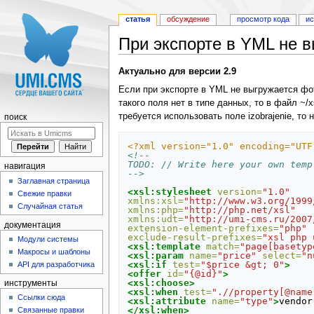
статья
обсуждение
просмотр кода
и
При экспорте в YML не вы
Перейти к:
навигация
,
поиск
Актуально для версии 2.9
Если при экспорте в YML не выгружается фот
такого поля нет в типе данных, то в файл ~
требуется использовать поле izobrajenie, то
поиск
<?xml version="1.0" encoding="UTF
<!--
TODO: // Write here your own temp
навигация
-->
Заглавная страница
<xsl:stylesheet
version=
"1.0"
Свежие правки
xmlns:xsl=
"http://www.w3.org/1999
Случайная статья
xmlns:php=
"http://php.net/xsl"
xmlns:udt=
"http://umi-cms.ru/2007
документация
extension-element-prefixes=
"php"
exclude-result-prefixes=
"xsl php 
Модули системы
<xsl:template
match=
"page[basetyp
Макросы и шаблоны
<xsl:param
name=
"price"
select=
"n
<xsl:if
test=
"$price &gt; 0"
>
API для разработчика
<offer
id=
"{@id}"
>
<xsl:choose>
инструменты
<xsl:when
test=
".//property[@name
Ссылки сюда
<xsl:attribute
name=
"type"
>
vendor
</xsl:when>
Связанные правки