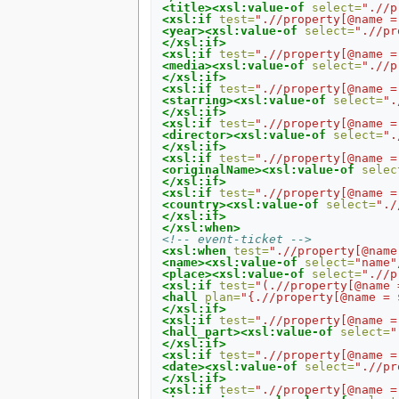
<title><xsl:value-of
select=
".//p
<xsl:if
test=
".//property[@name =
<year><xsl:value-of
select=
".//pr
</xsl:if>
<xsl:if
test=
".//property[@name =
<media><xsl:value-of
select=
".//p
</xsl:if>
<xsl:if
test=
".//property[@name =
<starring><xsl:value-of
select=
".
</xsl:if>
<xsl:if
test=
".//property[@name =
<director><xsl:value-of
select=
".
</xsl:if>
<xsl:if
test=
".//property[@name =
<originalName><xsl:value-of
selec
</xsl:if>
<xsl:if
test=
".//property[@name =
<country><xsl:value-of
select=
"./
</xsl:if>
</xsl:when>
<!-- event-ticket -->
<xsl:when
test=
".//property[@name
<name><xsl:value-of
select=
"name"
<place><xsl:value-of
select=
".//p
<xsl:if
test=
"(.//property[@name 
<hall
plan=
"{.//property[@name = 
</xsl:if>
<xsl:if
test=
".//property[@name =
<hall_part><xsl:value-of
select=
"
</xsl:if>
<xsl:if
test=
".//property[@name =
<date><xsl:value-of
select=
".//pr
</xsl:if>
<xsl:if
test=
".//property[@name =