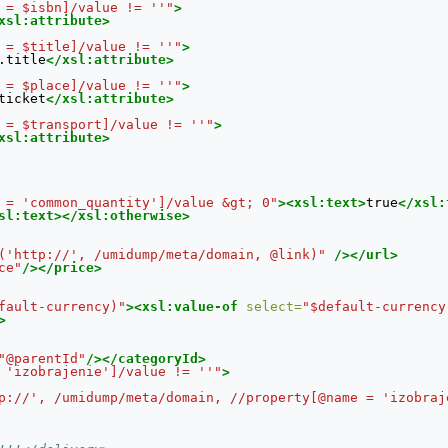
 = $isbn]/value != ''"
>
xsl:attribute>
 = $title]/value != ''"
>
.title
</xsl:attribute>
 = $place]/value != ''"
>
ticket
</xsl:attribute>
 = $transport]/value != ''"
>
xsl:attribute>
 = 'common_quantity']/value &gt; 0"
><xsl:text>
true
</xsl:
sl:text></xsl:otherwise>
('http://', /umidump/meta/domain, @link)"
/></url>
ce"
/></price>
fault-currency)"
><xsl:value-of
select=
"$default-currency
>
"@parentId"
/></categoryId>
 'izobrajenie']/value != ''"
>
p://', /umidump/meta/domain, //property[@name = 'izobraj