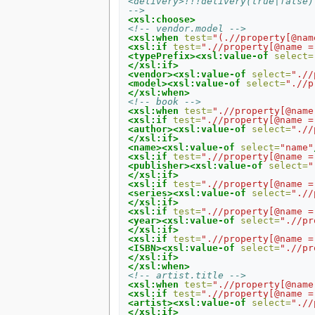
<delivery>!!!delivery(true|false)
-->
<xsl:choose>
<!-- vendor.model -->
<xsl:when
test=
"(.//property[@nam
<xsl:if
test=
".//property[@name =
<typePrefix><xsl:value-of
select=
</xsl:if>
<vendor><xsl:value-of
select=
".//
<model><xsl:value-of
select=
".//p
</xsl:when>
<!-- book -->
<xsl:when
test=
".//property[@name
<xsl:if
test=
".//property[@name =
<author><xsl:value-of
select=
".//
</xsl:if>
<name><xsl:value-of
select=
"name"
<xsl:if
test=
".//property[@name =
<publisher><xsl:value-of
select=
"
</xsl:if>
<xsl:if
test=
".//property[@name =
<series><xsl:value-of
select=
".//
</xsl:if>
<xsl:if
test=
".//property[@name =
<year><xsl:value-of
select=
".//pr
</xsl:if>
<xsl:if
test=
".//property[@name =
<ISBN><xsl:value-of
select=
".//pr
</xsl:if>
</xsl:when>
<!-- artist.title -->
<xsl:when
test=
".//property[@name
<xsl:if
test=
".//property[@name =
<artist><xsl:value-of
select=
".//
</xsl:if>