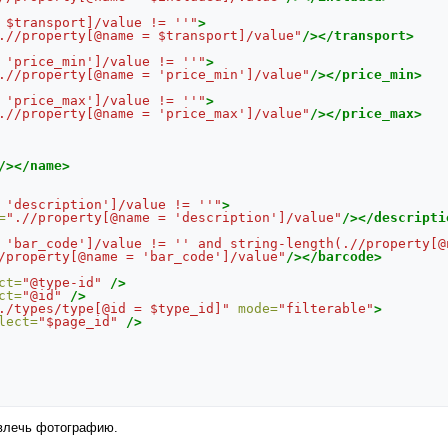
 $transport]/value != ''"
>
.//property[@name = $transport]/value"
/></transport>
 'price_min']/value != ''"
>
.//property[@name = 'price_min']/value"
/></price_min>
 'price_max']/value != ''"
>
.//property[@name = 'price_max']/value"
/></price_max>
/></name>
 'description']/value != ''"
>
=
".//property[@name = 'description']/value"
/></descripti
 'bar_code']/value != '' and string-length(.//property[@
/property[@name = 'bar_code']/value"
/></barcode>
ct=
"@type-id"
/>
ct=
"@id"
/>
./types/type[@id = $type_id]"
mode=
"filterable"
>
lect=
"$page_id"
/>
извлечь фотографию.