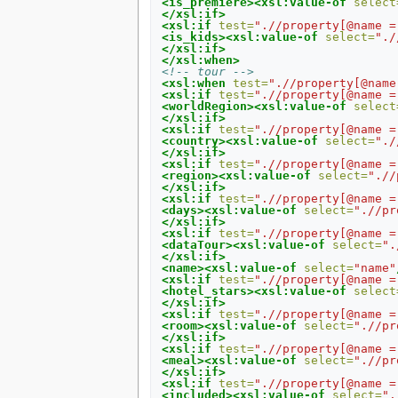
<is_premiere><xsl:value-of
select
</xsl:if>
<xsl:if
test=
".//property[@name =
<is_kids><xsl:value-of
select=
"./
</xsl:if>
</xsl:when>
<!-- tour -->
<xsl:when
test=
".//property[@name
<xsl:if
test=
".//property[@name =
<worldRegion><xsl:value-of
select
</xsl:if>
<xsl:if
test=
".//property[@name =
<country><xsl:value-of
select=
"./
</xsl:if>
<xsl:if
test=
".//property[@name =
<region><xsl:value-of
select=
".//
</xsl:if>
<xsl:if
test=
".//property[@name =
<days><xsl:value-of
select=
".//pr
</xsl:if>
<xsl:if
test=
".//property[@name =
<dataTour><xsl:value-of
select=
".
</xsl:if>
<name><xsl:value-of
select=
"name"
<xsl:if
test=
".//property[@name =
<hotel_stars><xsl:value-of
select
</xsl:if>
<xsl:if
test=
".//property[@name =
<room><xsl:value-of
select=
".//pr
</xsl:if>
<xsl:if
test=
".//property[@name =
<meal><xsl:value-of
select=
".//pr
</xsl:if>
<xsl:if
test=
".//property[@name =
<included><xsl:value-of
select=
".