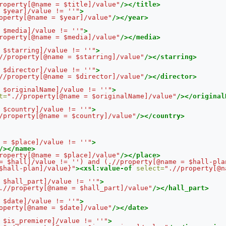
roperty[@name = $title]/value"
/></title>
 $year]/value != ''"
>
operty[@name = $year]/value"
/></year>
 $media]/value != ''"
>
roperty[@name = $media]/value"
/></media>
 $starring]/value != ''"
>
//property[@name = $starring]/value"
/></starring>
 $director]/value != ''"
>
//property[@name = $director]/value"
/></director>
 $originalName]/value != ''"
>
t=
".//property[@name = $originalName]/value"
/></original
 $country]/value != ''"
>
/property[@name = $country]/value"
/></country>
 = $place]/value != ''"
>
/></name>
roperty[@name = $place]/value"
/></place>
= $hall]/value != '') and (.//property[@name = $hall-pla
$hall-plan]/value}"
><xsl:value-of
select=
".//property[@n
 $hall_part]/value != ''"
>
.//property[@name = $hall_part]/value"
/></hall_part>
 $date]/value != ''"
>
operty[@name = $date]/value"
/></date>
 $is_premiere]/value != ''"
>