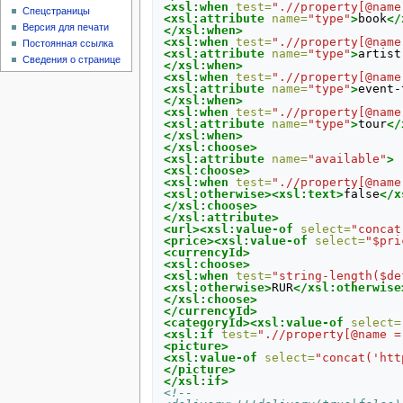
<xsl:when
test=
".//property[@name
Спецстраницы
<xsl:attribute
name=
"type"
>
book
</
Версия для печати
</xsl:when>
<xsl:when
test=
".//property[@name
Постоянная ссылка
<xsl:attribute
name=
"type"
>
artist
Сведения о странице
</xsl:when>
<xsl:when
test=
".//property[@name
<xsl:attribute
name=
"type"
>
event-
</xsl:when>
<xsl:when
test=
".//property[@name
<xsl:attribute
name=
"type"
>
tour
</
</xsl:when>
</xsl:choose>
<xsl:attribute
name=
"available"
>
<xsl:choose>
<xsl:when
test=
".//property[@name
<xsl:otherwise><xsl:text>
false
</x
</xsl:choose>
</xsl:attribute>
<url><xsl:value-of
select=
"concat
<price><xsl:value-of
select=
"$pri
<currencyId>
<xsl:choose>
<xsl:when
test=
"string-length($de
<xsl:otherwise>
RUR
</xsl:otherwise
</xsl:choose>
</currencyId>
<categoryId><xsl:value-of
select=
<xsl:if
test=
".//property[@name =
<picture>
<xsl:value-of
select=
"concat('htt
</picture>
</xsl:if>
<!--