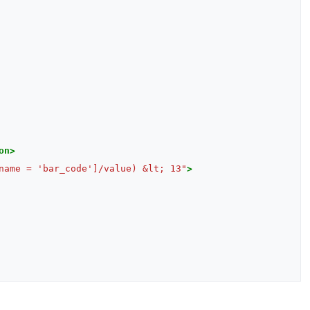
on>
name = 'bar_code']/value) &lt; 13"
>