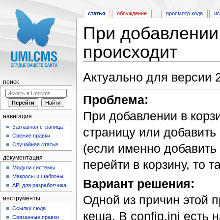
статья
обсуждение
просмотр кода
и
При добавлении 
происходит
Перейти к:
навигация
,
поиск
Актуально для версии 2
поиск
Проблема:
При добавлении в корзи
навигация
Заглавная страница
страницу или добавить 
Свежие правки
(если именно добавить 
Случайная статья
документация
перейти в корзину, то 
Модули системы
Макросы и шаблоны
Вариант решения:
API для разработчика
Одной из причин этой 
инструменты
Ссылки сюда
кеша. В config.ini есть
Связанные правки