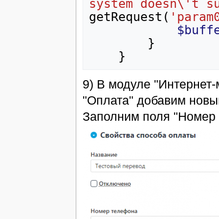
system doesn\'t s
getRequest
(
'param
$buff
}
}
9) В модуле "Интернет-
"Оплата" добавим новы
Заполним поля "Номер т