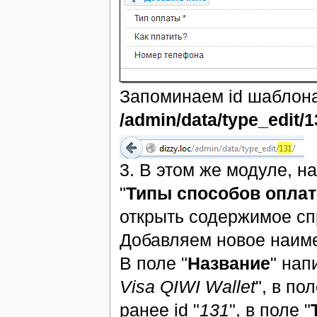
Запоминаем id шаблона
/admin/data/type_edit/1
3. В этом же модуле, н
"
Типы способов опла
открыть содержимое сп
Добавляем новое наим
В поле "
Название
" нап
Visa QIWI Wallet
", в пол
ранее id "
131
", в поле "