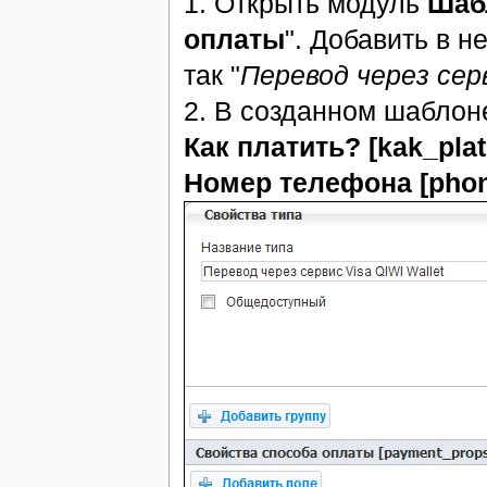
1. Открыть модуль
Шаб
оплаты
". Добавить в н
так "
Перевод через серв
2. В созданном шаблон
Как платить? [kak_plati
Номер телефона [phon