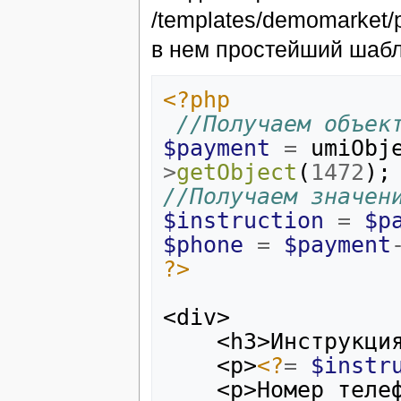
/templates/demomarket/
в нем простейший шаб
<?php
//Получаем объек
$payment
=
umiObj
>
getObject
(
1472
);
//Получаем значен
$instruction
=
$p
$phone
=
$payment
?>
<div>
    <h3>Инструк
    <p>
<?
=
$instr
    <p>Номер те