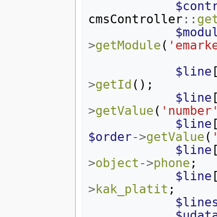
$cont
cmsController
::
ge
$modu
>
getModule
(
'emark
$line
>
getId
();
$line
>
getValue
(
'number
$line
$order
->
getValue
(
$line
>
object
->
phone
;
$line
>
kak_platit
;
$line
$udat