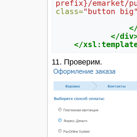
prefix}/emarket/p
class=
"button big
<
</div
</xsl:templat
11. Проверим.