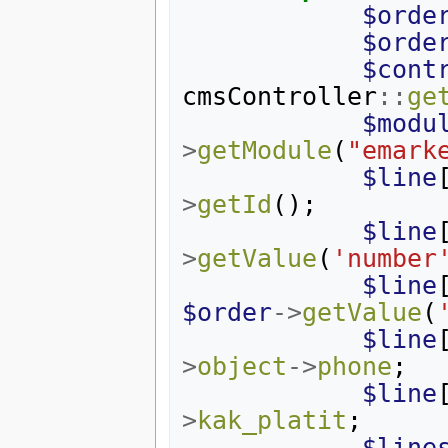
$orde
$orde
$cont
cmsController
::
ge
$modu
>
getModule
(
"emark
$line
>
getId
();
$line
>
getValue
(
'number
$line
$order
->
getValue
(
$line
>
object
->
phone
;
$line
>
kak_platit
;
$line