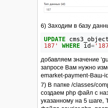
6) Заходим в базу дан
UPDATE
cms3_objec
187'
WHERE
id
=
'18
добавляем значение 'gu
запросе Вам нужно изме
emarket-payment-Ваш-id
7) В папке /classes/co
создаем php файл с на
указанному на 5 шаге, 