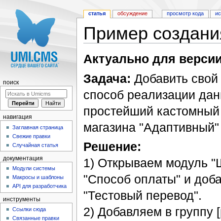
статья
обсуждение
просмотр кода
и
Пример создани
Перейти к:
навигация
,
поиск
Актуально для версии
Задача:
Добавить свой
поиск
способ реализации дан
простейший кастомный 
навигация
магазина "Адаптивный"
Заглавная страница
Свежие правки
Решение:
Случайная статья
документация
1) Открываем модуль "
Модули системы
"Способ оплаты" и доб
Макросы и шаблоны
API для разработчика
"Тестовый перевод".
инструменты
2) Добавляем в группу 
Ссылки сюда
Связанные правки