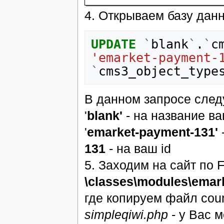
4. Открываем базу дан
UPDATE
`
blank
`
.
`
c
'emarket-payment-
`
cms3_object_type
В данном запросе след
'
blank'
- на название в
'
emarket-payment-131'
131
- на ваш id
5. Заходим на сайт по 
\classes\modules\emar
где копируем файл cour
simpleqiwi.php
- у Вас 