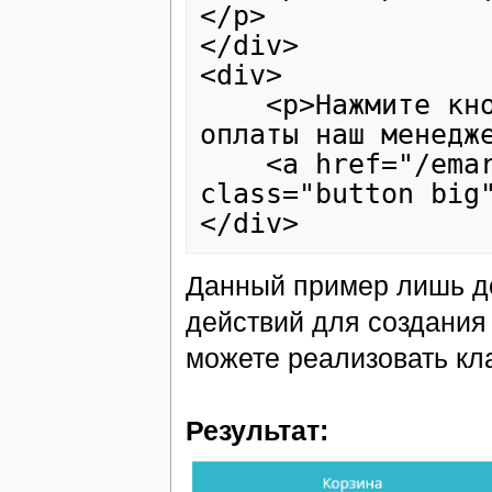
</p>
</div>
<div>
    <p>Нажмите кнопку завершить, после поступления 
оплаты наш менедж
    <a href="/emarket/purchase/result/successful/" 
class="button big
</div>
Данный пример лишь д
действий для создания
можете реализовать кл
Результат: