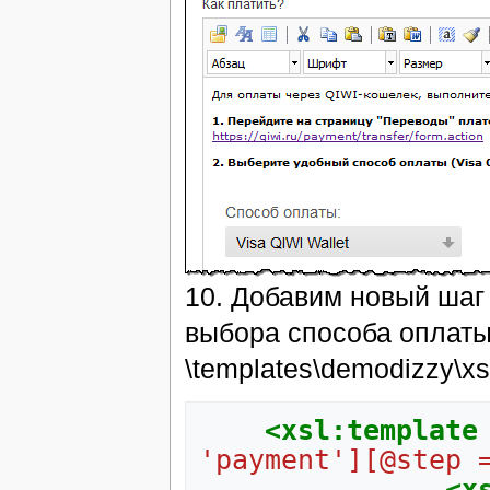
10. Добавим новый шаг
выбора способа оплаты
\templates\demodizzy\xs
<xsl:template
'payment'][@step 
<x