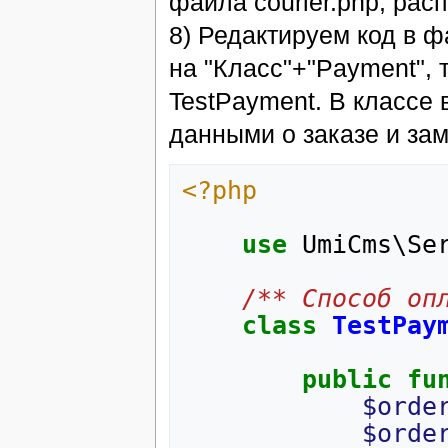
файла courier.php, рас
8) Редактируем код в ф
на "Класс"+"Payment", 
TestPayment. В классе
данными о заказе и за
<?php
use
UmiCms\Se
/** Способ оп
class
TestPay
public
fu
$orde
$orde