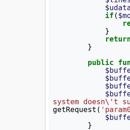
$udat
if
(
$m
r
}
retur
}
public
fu
$buff
$buff
$buff
$buff
system doesn\'t s
getRequest
(
'param
$buff
}