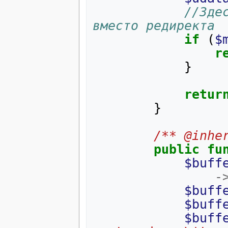
//Зде
вместо редиректа
if
(
$
r
}
retur
}
/** @inhe
public
fu
$buff
-
$buff
$buff
$buff