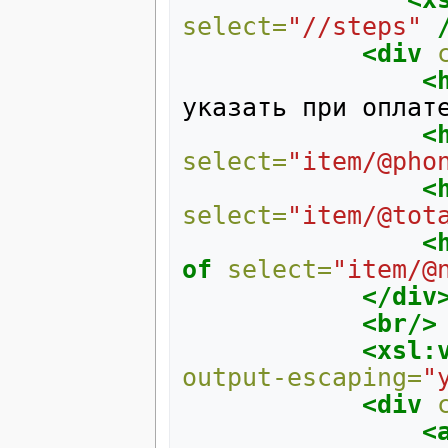
select=
"//steps"
<div
<
указать
при
оплат
<
select=
"item/@pho
<
select=
"item/@tot
<
of
select=
"item/@
</div
<br/>
<xsl:
output-escaping=
"
<div
<