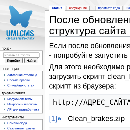
статья
обсуждение
просмотр кода
и
После обновлени
структура сайта
Перейти к:
навигация
,
поиск
Если после обновления
поиск
- попробуйте запустить 
Для этого необходимо р
навигация
загрузить скрипт clean_
Заглавная страница
Свежие правки
скрипт из браузера:
Случайная статья
документация
Модули системы
Макросы и шаблоны
API для разработчика
[1]
- Clean_brakes.zip
инструменты
Ссылки сюда
Связанные правки